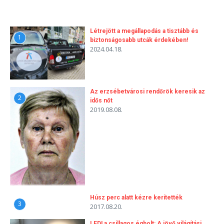
Létrejött a megállapodás a tisztább és
1
biztonságosabb utcák érdekében!
2024.04.18.
Az erzsébetvárosi rendőrök keresik az
2
idős nőt
2019.08.08.
Húsz perc alatt kézre kerítették
3
2017.08.20.
LED! a csillagos égbolt: A jövő világítási