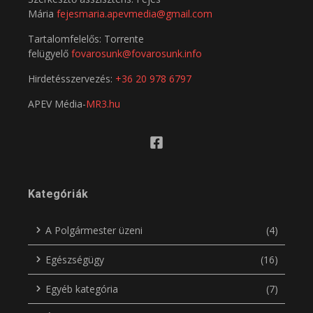
Mária
fejesmaria.apevmedia@gmail.com
Tartalomfelelős: Torrente
felügyelő
fovarosunk@fovarosunk.info
Hirdetésszervezés:
+36 20 978 6797
APEV Média-
MR3.hu
Kategóriák
A Polgármester üzeni
(4)
Egészségügy
(16)
Egyéb kategória
(7)