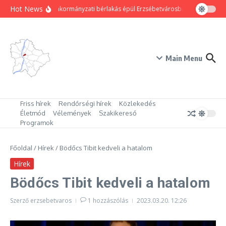
Ugrás a tartalomhoz
Hot News
80 új önkormányzati bérlakás épül Erzsébetvárosban
Hogyan trü
Main Menu
Friss hírek
Rendőrségi hírek
Közlekedés
Életmód
Vélemények
Szakikereső
Programok
Főoldal
/
Hírek
/
Bödőcs Tibit kedveli a hatalom
Hírek
Bödőcs Tibit kedveli a hatalom
Szerző
erzsebetvaros
1 hozzászólás
2023.03.20.
12:26