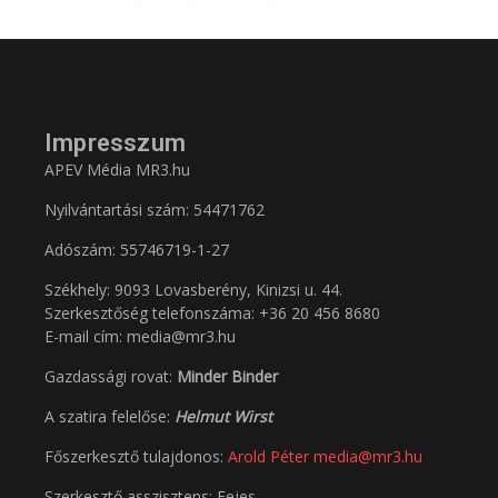
Impresszum
APEV Média MR3.hu
Nyilvántartási szám: 54471762
Adószám:
55746719-1-27
Székhely: 9093 Lovasberény, Kinizsi u. 44.
Szerkesztőség telefonszáma: +36 20 456 8680
E-mail cím: media@mr3.hu
Gazdassági rovat:
Minder Binder
A szatira felelőse:
Helmut Wirst
Főszerkesztő tulajdonos:
Arold Péter
media@mr3.hu
Szerkesztő asszisztens: Fejes