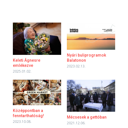
Nyári buliprogramok
Keleti Ágnesre
Balatonon
emlékezve
2023.02.13.
2025.01.02.
Középpontban a
fenntarthatóság!
Mécsesek a gettóban
2023.10.08.
2021.12.06.