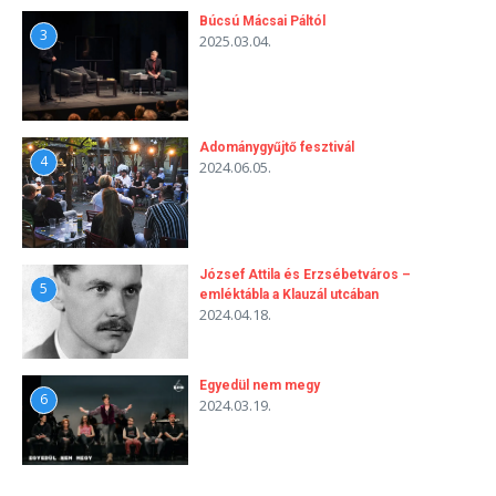
Búcsú Mácsai Páltól
3
2025.03.04.
Adománygyűjtő fesztivál
4
2024.06.05.
József Attila és Erzsébetváros –
5
emléktábla a Klauzál utcában
2024.04.18.
Egyedül nem megy
6
2024.03.19.