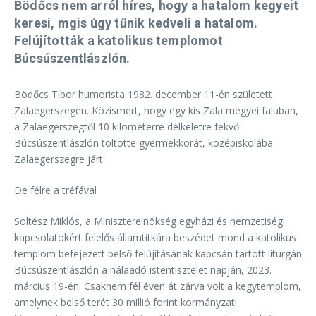
Bödőcs nem arról híres, hogy a hatalom kegyeit
keresi, mgis úgy tűnik kedveli a hatalom.
Felújították a katolikus templomot
Búcsúszentlászlón.
Bödőcs Tibor humorista 1982. december 11-én született
Zalaegerszegen. Közismert, hogy egy kis Zala megyei faluban,
a Zalaegerszegtől 10 kilométerre délkeletre fekvő
Búcsúszentlászlón töltötte gyermekkorát, középiskolába
Zalaegerszegre járt.
De félre a tréfával
Soltész Miklós, a Miniszterelnökség egyházi és nemzetiségi
kapcsolatokért felelős államtitkára beszédet mond a katolikus
templom befejezett belső felújításának kapcsán tartott liturgán
Búcsúszentlászlón a hálaadó istentisztelet napján, 2023.
március 19-én. Csaknem fél éven át zárva volt a kegytemplom,
amelynek belső terét 30 millió forint kormányzati