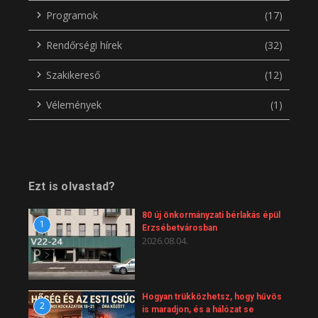
Programok
(17)
Rendőrségi hírek
(32)
Szakikereső
(12)
Vélemények
(1)
Ezt is olvastad?
80 új önkormányzati bérlakás épül
1
Erzsébetvárosban
2026.08.04.
Hogyan trükközhetsz, hogy hűvös
2
is maradjon, és a hálózat se