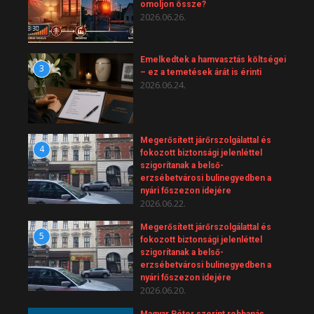
omoljon össze?
2026.06.26.
Emelkedtek a hamvasztás költségei
3
– ez a temetések árát is érinti
2026.06.24.
Megerősített járőrszolgálattal és
4
fokozott biztonsági jelenléttel
szigorítanak a belső-
erzsébetvárosi bulinegyedben a
nyári főszezon idejére
2026.06.22.
Megerősített járőrszolgálattal és
5
fokozott biztonsági jelenléttel
szigorítanak a belső-
erzsébetvárosi bulinegyedben a
nyári főszezon idejére
2026.06.20.
Magyar Péter szerint robbanás