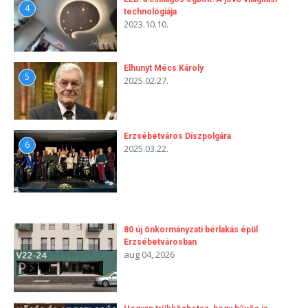
4
technológiája
2023.10.10.
Elhunyt Mécs Károly
5
2025.02.27.
Erzsébetváros Díszpolgára
6
2025.03.22.
80 új önkormányzati bérlakás épül
Erzsébetvárosban
aug 04, 2026