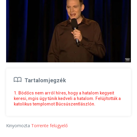
Tartalomjegzék
1. Bödőcs nem arról híres, hogy a hatalom kegyeit
keresi, mgis úgy tűnik kedveli a hatalom. Felújították a
katolikus templomot Búcsúszentlászlón.
Kinyomozta
Torrente felügyelő