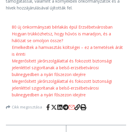
támogatással, valamint a környékbeli önkormányzatok és a
hívek hozzájárulásával újították fel.
80 új önkormányzati bérlakás épül Erzsébetvárosban
Hogyan trükközhetsz, hogy hűvös is maradjon, és a
hálózat se omoljon össze?
Emelkedtek a hamvasztás költségei – ez a temetések árát
is érinti
Megerősített járőrszolgálattal és fokozott biztonsági
jelenléttel szigorítanak a belső-erzsébetvárosi
bulinegyedben a nyári főszezon idejére
Megerősített járőrszolgálattal és fokozott biztonsági
jelenléttel szigorítanak a belső-erzsébetvárosi
bulinegyedben a nyári főszezon idejére
Cikk megosztása