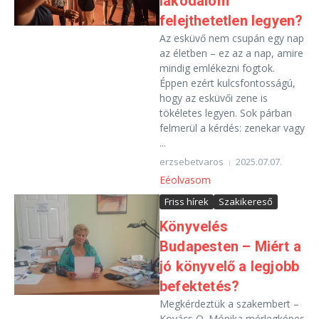
lakodalom
felejthetetlen legyen?
Az esküvő nem csupán egy nap
az életben – ez az a nap, amire
mindig emlékezni fogtok.
Éppen ezért kulcsfontosságú,
hogy az esküvői zene is
tökéletes legyen. Sok párban
felmerül a kérdés: zenekar vagy
...
erzsebetvaros
2025.07.07.
Eéolvasom
Friss hírek
Szakikereső
Könyvelés
Budapesten – Miért a
jó könyvelő a legjobb
befektetés?
Megkérdeztük a szakembert –
Kovács O. Mónika mérlegképes