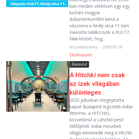
ban minden vetítésen egy-egy
kortárs magyar
dokumentumfilm kerül a
vászonra a Király utca 11-ben.
Havonta találkozunk a KULT7
falai között, hog...
erzsebetvaros
2026.02.19.
Eéolvasom
Életmód
A Hitchki nem csak
az ízek világában
különleges
2025 júliusban megnyitotta
kapuit Budapest legszebb indiai
étterme, a HITCHKI,
közvetlenül a Lánchíd pesti
hídfőjénél. Indiai mesebeli
világa elevenedik meg a Hitchki