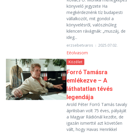
könyvelő jegyzete Ha
megkérdeznénk tíz budapesti
vállalkozót, mit gondol a
könyvelésről, valószínűleg
kilencen rávágnák: „muszáj, de
ideg...
erzsebetvaros
2025.07.02.
Eéolvasom
Közélet
Forró Tamásra
emlékezve – A
láthatatlan tévés
legendája
Arold Péter Forró Tamás tavaly
áprilisban volt 75 éves, pályáját
a Magyar Rádiónál kezdte, de
igazán ismertté azt követően
vált, hogy Havas Henrikkel