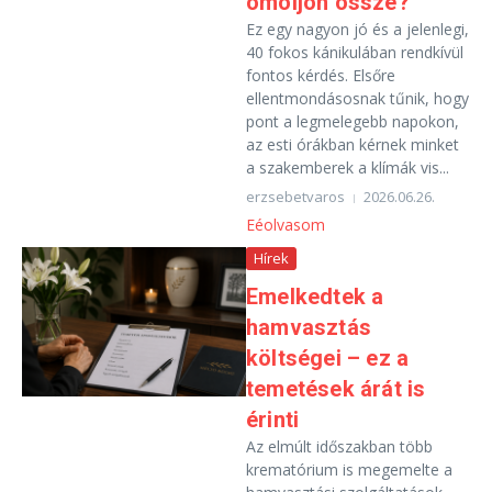
omoljon össze?
Ez egy nagyon jó és a jelenlegi,
40 fokos kánikulában rendkívül
fontos kérdés. Elsőre
ellentmondásosnak tűnik, hogy
pont a legmelegebb napokon,
az esti órákban kérnek minket
a szakemberek a klímák vis...
erzsebetvaros
2026.06.26.
Eéolvasom
Hírek
Emelkedtek a
hamvasztás
költségei – ez a
temetések árát is
érinti
Az elmúlt időszakban több
krematórium is megemelte a