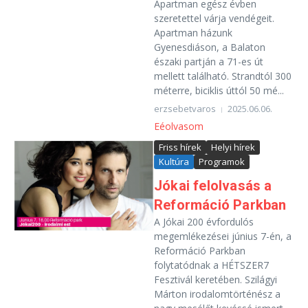
Apartman egész évben
szeretettel várja vendégeit.
Apartman házunk
Gyenesdiáson, a Balaton
északi partján a 71-es út
mellett található. Strandtól 300
méterre, biciklis úttól 50 mé...
erzsebetvaros
2025.06.06.
Eéolvasom
Friss hírek
Helyi hírek
Kultúra
Programok
Jókai felolvasás a
Reformáció Parkban
A Jókai 200 évfordulós
megemlékezései június 7-én, a
Reformáció Parkban
folytatódnak a HÉTSZER7
Fesztivál keretében. Szilágyi
Márton irodalomtörténész a