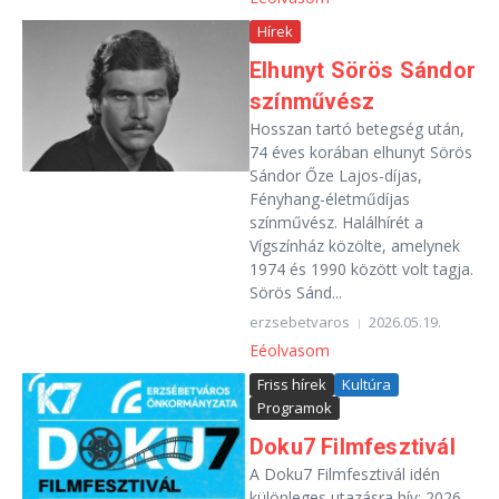
Hírek
Elhunyt Sörös Sándor
színművész
Hosszan tartó betegség után,
74 éves korában elhunyt Sörös
Sándor Őze Lajos-díjas,
Fényhang-életműdíjas
színművész. Halálhírét a
Vígszínház közölte, amelynek
1974 és 1990 között volt tagja.
Sörös Sánd...
erzsebetvaros
2026.05.19.
Eéolvasom
Friss hírek
Kultúra
Programok
Doku7 Filmfesztivál
A Doku7 Filmfesztivál idén
különleges utazásra hív: 2026-