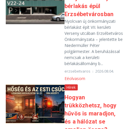
bérlakás épül
Erzsébetvárosban
Nyolcvan új önkormányzati
bérlakást épít VII. kerületi
Verseny utcában Erzsébetváros
Önkormányzata – jelentette be
Niedermüller Péter
polgármester. A beruházással
nemcsak a kerületi
bérlakásállomány b...
erzsebetvaros
2026.08.04.
Eéolvasom
Hírek
Hogyan
trükközhetsz, hogy
hűvös is maradjon,
és a hálózat se