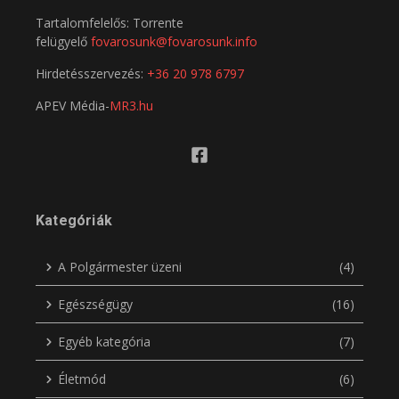
Tartalomfelelős: Torrente
felügyelő
fovarosunk@fovarosunk.info
Hirdetésszervezés:
+36 20 978 6797
APEV Média-
MR3.hu
Kategóriák
A Polgármester üzeni
(4)
Egészségügy
(16)
Egyéb kategória
(7)
Életmód
(6)