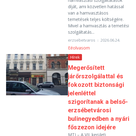
hamvasztási szolgáltatások
díját, ami közvetlen hatással
van a hamvasztásos
temetések teljes költségére.
Mivel a hamvasztás a temetési
szolgáltatás...
erzsebetvaros
2026.06.24.
Eéolvasom
Hírek
Megerősített
járőrszolgálattal és
fokozott biztonsági
jelenléttel
szigorítanak a belső-
erzsébetvárosi
bulinegyedben a nyári
főszezon idejére
MTI – A VII. kerületi