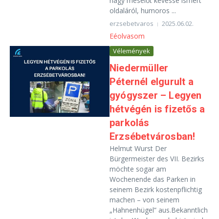
nagy mesélőt kevéssé ismert
oldaláról, humoros ...
erzsebetvaros
2025.06.02.
Eéolvasom
Vélemények
Niedermüller
Péternél elgurult a
gyógyszer – Legyen
hétvégén is fizetős a
parkolás
Erzsébetvárosban!
Helmut Wurst Der
Bürgermeister des VII. Bezirks
möchte sogar am
Wochenende das Parken in
seinem Bezirk kostenpflichtig
machen – von seinem
„Hahnenhügel” aus.Bekanntlich