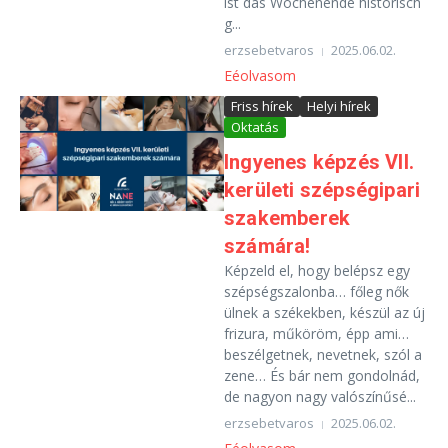
ist das Wochenende historisch
g...
erzsebetvaros
2025.06.02.
Eéolvasom
Friss hírek
Helyi hírek
Oktatás
Ingyenes képzés VII.
kerületi szépségipari
szakemberek
számára!
Képzeld el, hogy belépsz egy
szépségszalonba… főleg nők
ülnek a székekben, készül az új
frizura, műköröm, épp ami…
beszélgetnek, nevetnek, szól a
zene… És bár nem gondolnád,
de nagyon nagy valószínűsé...
erzsebetvaros
2025.06.02.