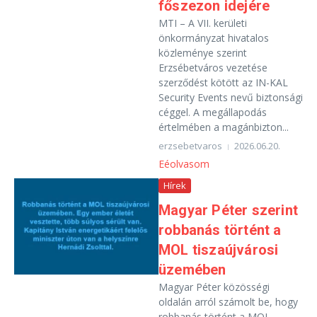
főszezon idejére
MTI – A VII. kerületi
önkormányzat hivatalos
közleménye szerint
Erzsébetváros vezetése
szerződést kötött az IN-KAL
Security Events nevű biztonsági
céggel. A megállapodás
értelmében a magánbizton...
erzsebetvaros
2026.06.20.
Eéolvasom
Hírek
Magyar Péter szerint
robbanás történt a
MOL tiszaújvárosi
üzemében
Magyar Péter közösségi
oldalán arról számolt be, hogy
robbanás történt a MOL