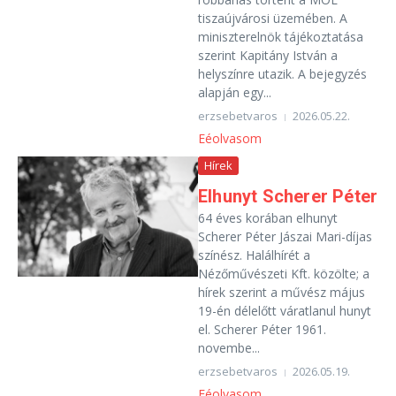
tiszaújvárosi üzemében. A
miniszterelnök tájékoztatása
szerint Kapitány István a
helyszínre utazik. A bejegyzés
alapján egy...
erzsebetvaros
2026.05.22.
Eéolvasom
Hírek
Elhunyt Scherer Péter
64 éves korában elhunyt
Scherer Péter Jászai Mari-díjas
színész. Halálhírét a
Nézőművészeti Kft. közölte; a
hírek szerint a művész május
19-én délelőtt váratlanul hunyt
el. Scherer Péter 1961.
novembe...
erzsebetvaros
2026.05.19.
Eéolvasom