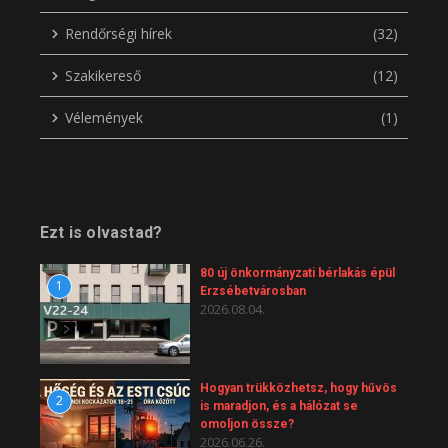
Rendőrségi hírek
(32)
Szakikereső
(12)
Vélemények
(1)
Ezt is olvastad?
80 új önkormányzati bérlakás épül
1
Erzsébetvárosban
2026.08.04.
Hogyan trükközhetsz, hogy hűvös
2
is maradjon, és a hálózat se
omoljon össze?
2026.06.26.