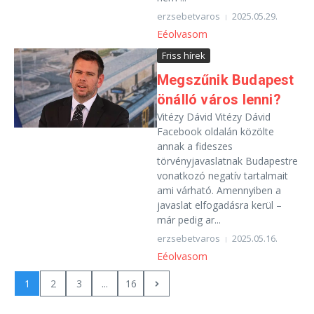
erzsebetvaros
2025.05.29.
Eéolvasom
Friss hírek
Megszűnik Budapest
önálló város lenni?
Vitézy Dávid Vitézy Dávid
Facebook oldalán közölte
annak a fideszes
törvényjavaslatnak Budapestre
vonatkozó negatív tartalmait
ami várható. Amennyiben a
javaslat elfogadásra kerül –
már pedig ar...
erzsebetvaros
2025.05.16.
Eéolvasom
1
2
3
...
16