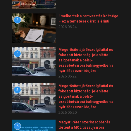
Emelkedtek a hamvasztás költségei
3
– ez a temetések árát is érinti
2026.06.24.
Megerősített járőrszolgálattal és
4
fokozott biztonsági jelenléttel
szigorítanak a belső-
erzsébetvárosi bulinegyedben a
nyári főszezon idejére
2026.06.22.
Megerősített járőrszolgálattal és
5
fokozott biztonsági jelenléttel
szigorítanak a belső-
erzsébetvárosi bulinegyedben a
nyári főszezon idejére
2026.06.20.
Magyar Péter szerint robbanás
6
történt a MOL tiszaújvárosi