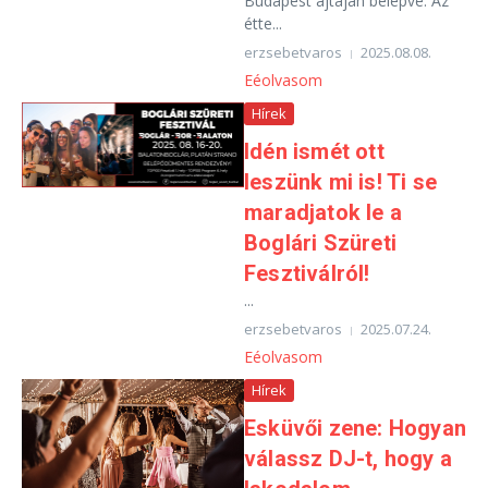
Budapest ajtaján belépve. Az
étte...
erzsebetvaros
2025.08.08.
Eéolvasom
Hírek
Idén ismét ott
leszünk mi is! Ti se
maradjatok le a
Boglári Szüreti
Fesztiválról!
...
erzsebetvaros
2025.07.24.
Eéolvasom
Hírek
Esküvői zene: Hogyan
válassz DJ-t, hogy a