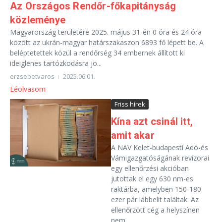
Az Országos Rendőr-főkapitányság
közleménye
Magyarország területére 2025. május 31-én 0 óra és 24 óra
között az ukrán-magyar határszakaszon 6893 fő lépett be. A
beléptetettek közül a rendőrség 34 embernek állított ki
ideiglenes tartózkodásra jo...
erzsebetvaros
2025.06.01.
Eéolvasom
Friss hírek
Kína azt csinál itt,
amit akar
A NAV Kelet-budapesti Adó-és
Vámigazgatóságának revizorai
egy ellenőrzési akcióban
jutottak el egy 630 nm-es
raktárba, amelyben 150-180
ezer pár lábbelit találtak. Az
ellenőrzött cég a helyszínen
nem ...