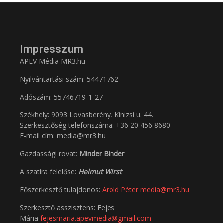
Impresszum
APEV Média MR3.hu
Nyilvántartási szám: 54471762
Adószám:
55746719-1-27
Székhely: 9093 Lovasberény, Kinizsi u. 44.
Szerkesztőség telefonszáma: +36 20 456 8680
E-mail cím: media@mr3.hu
Gazdassági rovat:
Minder Binder
A szatira felelőse:
Helmut Wirst
Főszerkesztő tulajdonos:
Arold Péter
media@mr3.hu
Szerkesztő asszisztens: Fejes
Mária
fejesmaria.apevmedia@gmail.com