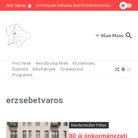
Ugrás a tartalomhoz
Hot News
80 új önkormányzati bérlakás épül Erzsébetvárosban
Hogyan trük
Main Menu
Friss hírek
Rendőrségi hírek
Közlekedés
Életmód
Vélemények
Szakikereső
Programok
erzsebetvaros
Niedermüller Péter
80 új önkormányzati