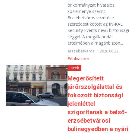
önkormányzat hivatalos
közleménye szerint
Erzsébetváros vezetése
szerződést kötött az IN-KAL
Security Events nevű biztonsági
céggel. A megállapodás
értelmében a magánbizton...
erzsebetvaros
2026.06.22.
Eéolvasom
Hírek
Megerősített
járőrszolgálattal és
fokozott biztonsági
jelenléttel
szigorítanak a belső-
erzsébetvárosi
bulinegyedben a nyári