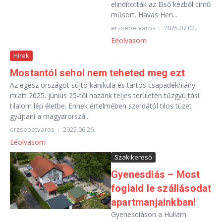
elindították az Első kézből című
műsort. Havas Hen...
erzsebetvaros
2025.07.02.
Eéolvasom
Hírek
Mostantól sehol nem teheted meg ezt
Az egész országot sújtó kánikula és tartós csapadékhiány
miatt 2025. június 25-től hazánk teljes területén tűzgyújtási
tilalom lép életbe. Ennek értelmében szerdától tilos tüzet
gyújtani a magyarorszá...
erzsebetvaros
2025.06.26.
Eéolvasom
Szakikereső
Gyenesdiás – Most
foglald le szállásodat
apartmanjainkban!
Gyenesdiáson a Hullám