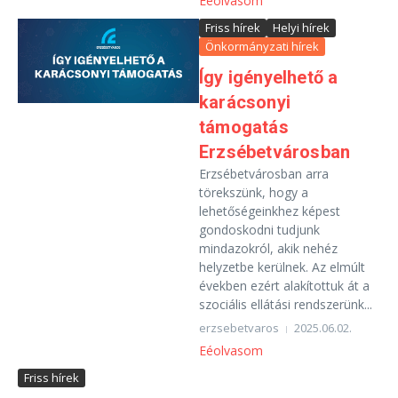
Eéolvasom
Friss hírek
Helyi hírek
Önkormányzati hírek
Így igényelhető a
karácsonyi
támogatás
Erzsébetvárosban
Erzsébetvárosban arra
törekszünk, hogy a
lehetőségeinkhez képest
gondoskodni tudjunk
mindazokról, akik nehéz
helyzetbe kerülnek. Az elmúlt
években ezért alakítottuk át a
szociális ellátási rendszerünk...
erzsebetvaros
2025.06.02.
Eéolvasom
Friss hírek