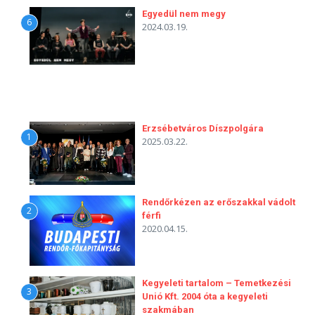
Egyedül nem megy
6
2024.03.19.
Erzsébetváros Díszpolgára
1
2025.03.22.
Rendőrkézen az erőszakkal vádolt
2
férfi
2020.04.15.
Kegyeleti tartalom – Temetkezési
3
Unió Kft. 2004 óta a kegyeleti
szakmában