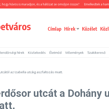
 hűvös is maradjon, és a hálózat se omoljon össze?
Emelkedtek a hamvasztás 
betváros
Címlap
Hírek
Közélet
Köz
Rendőrségi hírek
Közlekedés
Életmód
Vélemények
Szakikereső
utcától az Izabella utcáig aszfaltozás miatt.
erdősor utcát a Dohány u
att.