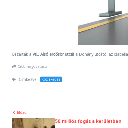
Lezárták a
VII., Alsó erdősor utcát
a Dohány utcától az Izabella 
Cikk megosztása
Címkézve:
Közlekedés
Előző
50 milliós fogás a kerületben