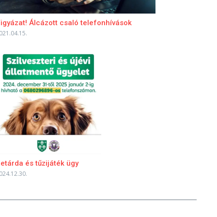
igyázat! Álcázott csaló telefonhívások
021.04.15.
etárda és tűzijáték ügy
024.12.30.