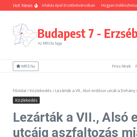
Ugrás a tartalomhoz
Hot News
j önkormányzati bérlakás épül Erzsébetvárosban
Hogyan trükközhetsz, hogy
Budapest 7 - Erzsé
Az MR3.hu tagja
MR3.hu
Friss hírek
Főoldal
/
Közlekedés
/
Lezárták a VII., Alsó erdősor utcát a Dohány 
Közlekedés
Lezárták a VII., Alsó 
utcáig aszfaltozás mi