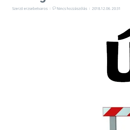
Szerző
erzsebetvaros
Nincs hozzászólás
2018.12.06.
20:31