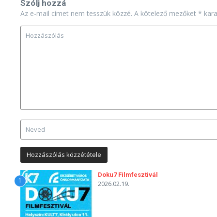
Szólj hozzá
Az e-mail címet nem tesszük közzé.
A kötelező mezőket
*
karak
Doku7 Filmfesztivál
1
2026.02.19.