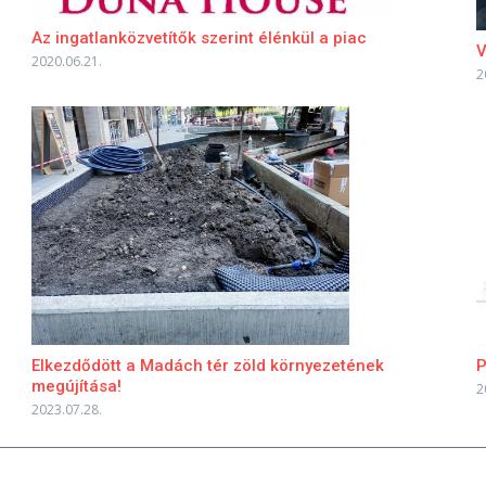
Az ingatlanközvetítők szerint élénkül a piac
V
2020.06.21.
2
P
Elkezdődött a Madách tér zöld környezetének
megújítása!
2
2023.07.28.