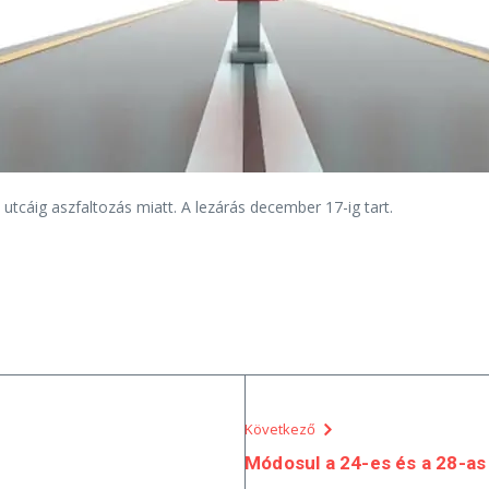
utcáig aszfaltozás miatt. A lezárás december 17-ig tart.
Következő
Módosul a 24-es és a 28-as 