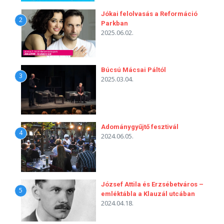
Jókai felolvasás a Reformáció
2
Parkban
2025.06.02.
Búcsú Mácsai Páltól
3
2025.03.04.
Adománygyűjtő fesztivál
4
2024.06.05.
József Attila és Erzsébetváros –
5
emléktábla a Klauzál utcában
2024.04.18.