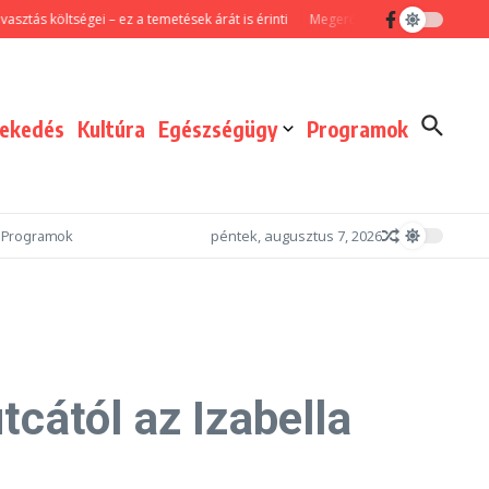
költségei – ez a temetések árát is érinti
Megerősített járőrszolgálattal és f
lekedés
Kultúra
Egészségügy
Programok
péntek, augusztus 7, 2026
Programok
tcától az Izabella