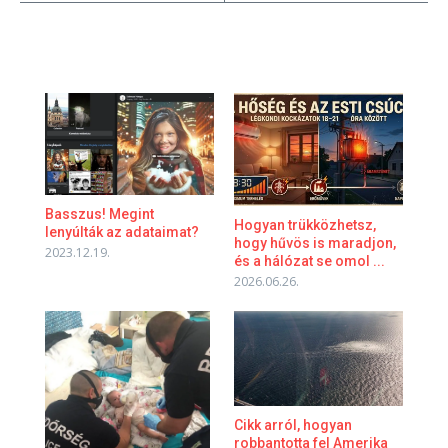
Basszus! Megint
Hogyan trükközhetsz,
lenyúlták az adataimat?
hogy hűvös is maradjon,
2023.12.19.
és a hálózat se omol ...
2026.06.26.
Cikk arról, hogyan
robbantotta fel Amerika