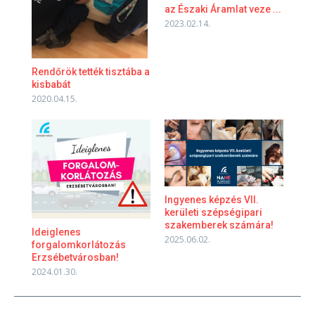
az Északi Áramlat veze ...
2023.02.14.
Rendőrök tették tisztába a
kisbabát
2020.04.15.
Ingyenes képzés VII.
kerületi szépségipari
szakemberek számára!
Ideiglenes
2025.06.02.
forgalomkorlátozás
Erzsébetvárosban!
2024.01.30.