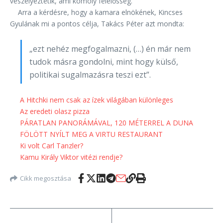
veszélyeztetik, ami komoly felelősség.
Arra a kérdésre, hogy a kamara elnökének, Kincses
Gyulának mi a pontos célja, Takács Péter azt mondta:
„ezt nehéz megfogalmazni, (…) én már nem
tudok másra gondolni, mint hogy külső,
politikai sugalmazásra teszi ezt”.
A Hitchki nem csak az ízek világában különleges
Az eredeti olasz pizza
PÁRATLAN PANORÁMÁVAL, 120 MÉTERREL A DUNA
FÖLÖTT NYÍLT MEG A VIRTU RESTAURANT
Ki volt Carl Tanzler?
Kamu Király Viktor vitézi rendje?
Cikk megosztása