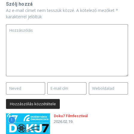
Szólj hozzá
Az e-mail címet nem tesszük közzé.
A kötelező mezőket
*
karakterrel jelöltük
Doku7 Filmfesztivál
1
2026.02.19.