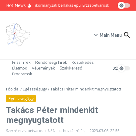
Ugrás a tartalomhoz
Hot News
80 új önkormányzati bérlakás épül Erzsébetvárosban
Hogyan trü
Main Menu
Friss hírek
Rendőrségi hírek
Közlekedés
Életmód
Vélemények
Szakikereső
Programok
Főoldal
/
Egészségügy
/
Takács Péter mindenkit megnyugtatott
Egészségügy
Takács Péter mindenkit
megnyugtatott
Szerző
erzsebetvaros
Nincs hozzászólás
2023.03.06.
22:55