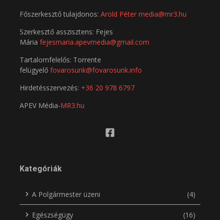
Főszerkesztő tulajdonos:
Arold Péter
media@mr3.hu
Szerkesztő asszisztens: Fejes
Mária
fejesmaria.apevmedia@gmail.com
Tartalomfelelős: Torrente
felügyelő
fovarosunk@fovarosunk.info
Hirdetésszervezés:
+36 20 978 6797
APEV Média-
MR3.hu
Kategóriák
A Polgármester üzeni
(4)
Egészségügy
(16)