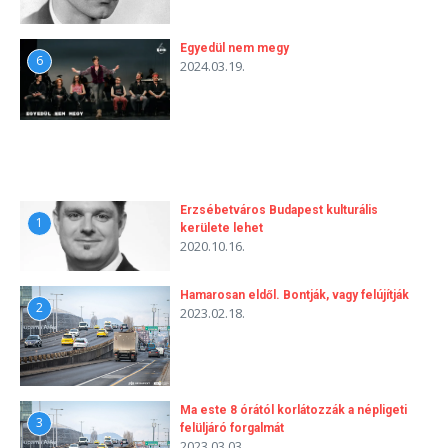
Egyedül nem megy
6
2024.03.19.
Erzsébetváros Budapest kulturális
1
kerülete lehet
2020.10.16.
Hamarosan eldől. Bontják, vagy felújítják
2
2023.02.18.
Ma este 8 órától korlátozzák a népligeti
3
felüljáró forgalmát
2023.03.03.