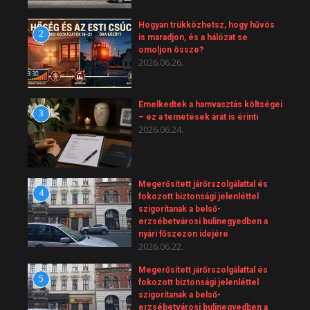
Hogyan trükközhetsz, hogy hűvös
2
is maradjon, és a hálózat se
omoljon össze?
2026.06.26.
Emelkedtek a hamvasztás költségei
3
– ez a temetések árát is érinti
2026.06.24.
Megerősített járőrszolgálattal és
4
fokozott biztonsági jelenléttel
szigorítanak a belső-
erzsébetvárosi bulinegyedben a
nyári főszezon idejére
2026.06.22.
Megerősített járőrszolgálattal és
5
fokozott biztonsági jelenléttel
szigorítanak a belső-
erzsébetvárosi bulinegyedben a