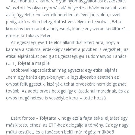
Azt mondta, a kamara olyan nyomásgyakorlási eszközöket
választott és olyan nyomás alá helyezte a háziorvosokat, ami
az új ügyeleti rendszer ellehetetlenítésével járt volna, ezzel
pedig a közvetlen betegellátást veszélyeztette volna. „Ezt a
kormány nem tartotta helyesnek, lépéskényszerbe kerültünk” –
emelte ki Takács Péter.
Az egészségügyért felelős államtitkár kitért arra, hogy a
kamara a szakmai érdekképviseletet a jövőben is végezheti, az
etikai eljárásokat pedig az Egészségügyi Tudományos Tanács
(ETT) folytatja majd le.
Utóbbival kapcsolatban megjegyezte: egy etikai eljárás
„nem egy baráti ejnye-bejnye”, a legsúlyosabb esetben az
orvost felfüggesztik, kizárják, tehát orvosként nem dolgozhat
tovább. Az adott orvos betegei így ellátatlanul maradnak, és az
orvos megélhetése is veszélybe kerül – tette hozzá.
Ezért fontos – folytatta -, hogy ezt a fajta etikai eljárást egy
másik testülethez, az ETT-hez delegálja a törvény. Ez egy nagy
múltú testület, és a tanácson belül már régóta működő