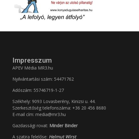
Impresszum
APEV Média MR3.hu
Nyilvántartási szám: 54471762
Adószám:
55746719-1-27
Székhely: 9093 Lovasberény, Kinizsi u. 44.
Szerkesztőség telefonszáma: +36 20 456 8680
E-mail cím: media@mr3.hu
Gazdassági rovat:
Minder Binder
A szatira felelőse:
Helmut Wirst