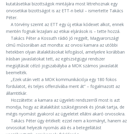
kutatásetikai bizottságok mintájára most létrehoznak egy
orvosetikai bizottságot is az ETT-n belül – ismertette Takács
Péter.
A törvény szerint az ETT egy új etikai kódexet alkot, ennek
mentén fognak lezajlani az etikai eljárások is – tette hozzá.
Takács Péter a Kossuth rádió Jó reggelt, Magyarország!
című műsorában azt mondta: az orvosi kamara az utóbbi
hetekben olyan átalakításokat kifogásol, amelyekre korábban
írásban javaslatokat tett, az egészségügyi rendszer
megújítását célzó jogszabályba a MOK számos javaslatát
beemelték.
„Ezek után vett a MOK kommunikációja egy 180 fokos
fordulatot, és teljes offenzívába ment át” – fogalmazott az
államtitkár.
Hozzátette: a kamara az ügyeleti rendszerről most is azt
mondja, hogy az átalakítást szükségesnek és jónak tartja, de
mégis nyomást gyakorol az ügyeletet ellátni akaró orvosokra.
Takács Péter úgy értékelt: ezzel nem a kormányt, hanem az
orvosokat helyezik nyomás alá és a betegellátást