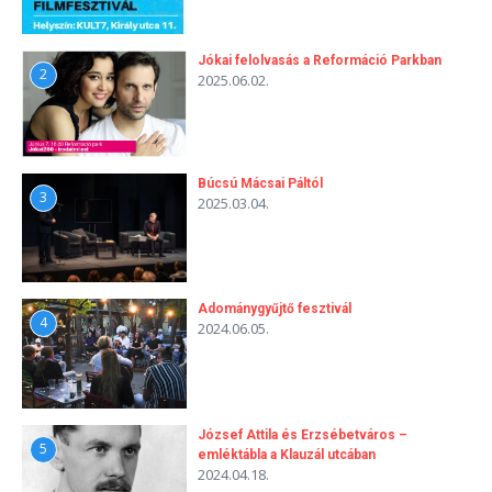
Jókai felolvasás a Reformáció Parkban
2
2025.06.02.
Búcsú Mácsai Páltól
3
2025.03.04.
Adománygyűjtő fesztivál
4
2024.06.05.
József Attila és Erzsébetváros –
5
emléktábla a Klauzál utcában
2024.04.18.