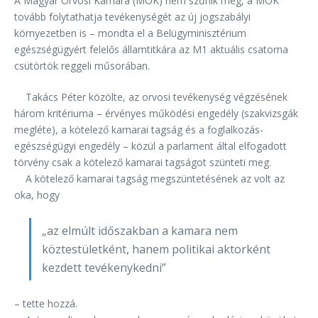
A Magyar Orvosi Kamara (MOK) nem szűnik meg, a MOK
tovább folytathatja tevékenységét az új jogszabályi
környezetben is – mondta el a Belügyminisztérium
egészségügyért felelős államtitkára az M1 aktuális csatorna
csütörtök reggeli műsorában.
Takács Péter közölte, az orvosi tevékenység végzésének
három kritériuma – érvényes működési engedély (szakvizsgák
megléte), a kötelező kamarai tagság és a foglalkozás-
egészségügyi engedély – közül a parlament által elfogadott
törvény csak a kötelező kamarai tagságot szünteti meg.
A kötelező kamarai tagság megszüntetésének az volt az
oka, hogy
„az elmúlt időszakban a kamara nem
köztestületként, hanem politikai aktorként
kezdett tevékenykedni”
– tette hozzá.