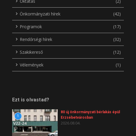
Oktatás
(2)
Önkormányzati hírek
(42)
Programok
(17)
Rendőrségi hírek
(32)
Szakikereső
(12)
Vélemények
(1)
Ezt is olvastad?
80 új önkormányzati bérlakás épül
1
Erzsébetvárosban
2026.08.04.