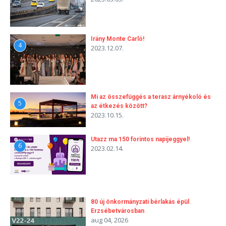
Irány Monte Carló!
4
2023.12.07.
Mi az összefüggés a terasz árnyékoló és
5
az étkezés között?
2023.10.15.
Utazz ma 150 forintos napijeggyel!
6
2023.02.14.
80 új önkormányzati bérlakás épül
Erzsébetvárosban
aug 04, 2026