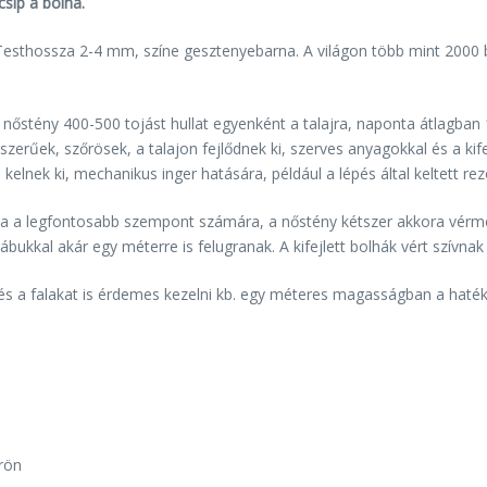
csíp a bolha.
sthossza 2-4 mm, színe gesztenyebarna. A világon több mint 2000 b
 A nőstény 400-500 tojást hullat egyenként a talajra, naponta átlagba
ószerűek, szőrösek, a talajon fejlődnek ki, szerves anyagokkal és a kife
kelnek ki, mechanikus inger hatására, például a lépés által keltett re
alma a legfontosabb szempont számára, a nőstény kétszer akkora vérm
ábukkal akár egy méterre is felugranak. A kifejlett bolhák vért szívnak
t és a falakat is érdemes kezelni kb. egy méteres magasságban a hat
rön