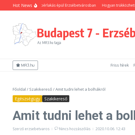
Ugrás a tartalomhoz
Hot News
új önkormányzati bérlakás épül Erzsébetvárosban
Hogyan trükközhetsz, hog
Budapest 7 - Erzsé
Az MR3.hu tagja
MR3.hu
Friss hírek
Főoldal
/
Szakikereső
/
Amit tudni lehet a bolhákról
Egészségügy
Szakikereső
Amit tudni lehet a bol
Szerző
erzsebetvaros
Nincs hozzászólás
2020.10.06.
12:43