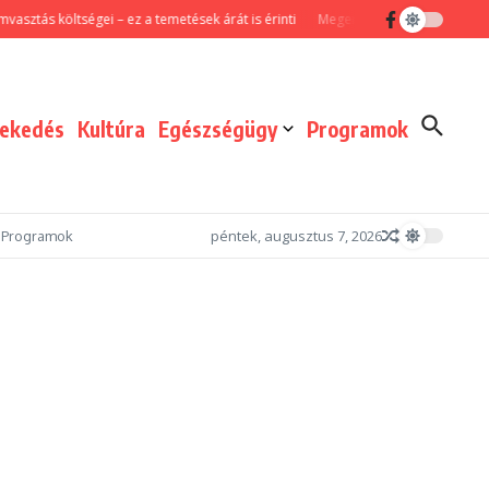
 költségei – ez a temetések árát is érinti
Megerősített járőrszolgálattal és 
lekedés
Kultúra
Egészségügy
Programok
péntek, augusztus 7, 2026
Programok