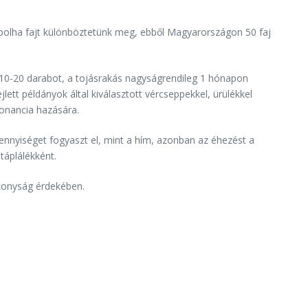
olha fajt különböztetünk meg, ebből Magyarországon 50 faj
n 10-20 darabot, a tojásrakás nagyságrendileg 1 hónapon
jlett példányok által kiválasztott vércseppekkel, ürülékkel
zonancia hazására.
ennyiséget fogyaszt el, mint a hím, azonban az éhezést a
 táplálékként.
ékonyság érdekében.