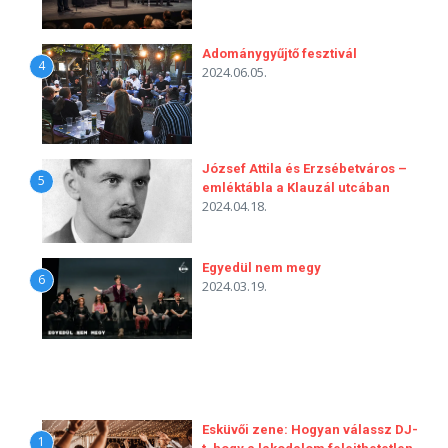
Adománygyűjtő fesztivál
4
2024.06.05.
József Attila és Erzsébetváros –
5
emléktábla a Klauzál utcában
2024.04.18.
Egyedül nem megy
6
2024.03.19.
Esküvői zene: Hogyan válassz DJ-
1