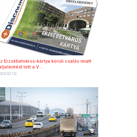
z Erzsébetváros-kártya körüli csalás miatt
eljelentést tett a V ...
020.02.10.