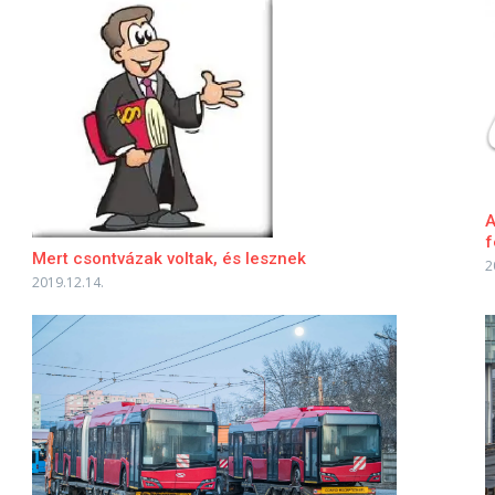
A
f
Mert csontvázak voltak, és lesznek
2
2019.12.14.