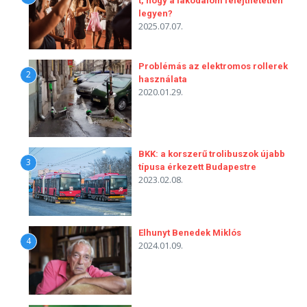
t, hogy a lakodalom felejthetetlen
legyen?
2025.07.07.
Problémás az elektromos rollerek
2
használata
2020.01.29.
BKK: a korszerű trolibuszok újabb
3
típusa érkezett Budapestre
2023.02.08.
Elhunyt Benedek Miklós
4
2024.01.09.