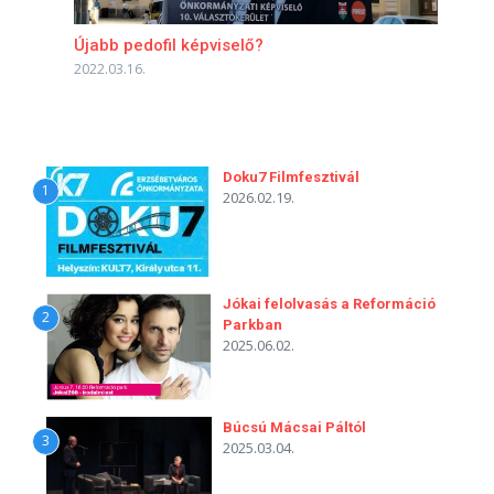
Újabb pedofil képviselő?
2022.03.16.
Doku7 Filmfesztivál
1
2026.02.19.
Jókai felolvasás a Reformáció
2
Parkban
2025.06.02.
Búcsú Mácsai Páltól
3
2025.03.04.