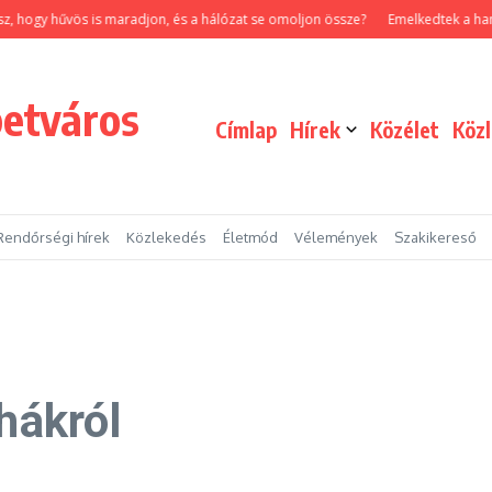
y hűvös is maradjon, és a hálózat se omoljon össze?
Emelkedtek a hamvasztás
betváros
Címlap
Hírek
Közélet
Köz
Rendőrségi hírek
Közlekedés
Életmód
Vélemények
Szakikereső
hákról