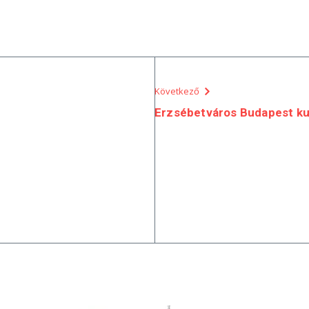
Következő
Erzsébetváros Budapest kul