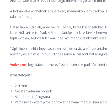
Állandó szakértőnk Tóth Tibor segít minket megérteni miért is 
A bolhák élősködhetnek embereken, madarakon, emlősökön. Te
található meg.
Hátsó lábuk ugróláb, amellyel felugorva, keresik áldozatukat.
keresztül tart. A tojások 4-5 nap alatt kelnek ki. A lárvák herny
táplálkoznak; fejlődésük 14-45 nap. Az imágók szinkronkeléssel 
Táplálkozása előtt hosszasan keresi áldozatát, a vér víztart
nőstény és a hím is jól tűri. Nincs szárnyuk, viszont hátsó ugról
Védekezés
:
leginkább permetezéssel történik. A padlófelülete
Ismertetőjelei:
2-4 mm
Gesztenyebarna pontok
Akár 1 m-t is felugranak
Vért szívnak ezért piros pontokat hagynak maguk után a bő