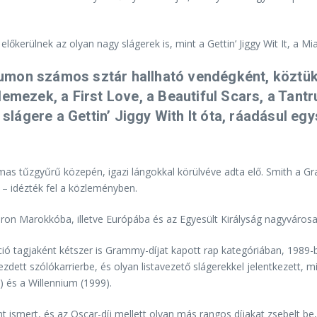
lőkerülnek az olyan nagy slágerek is, mint a Gettin’ Jiggy Wit It, a 
mon számos sztár hallható vendégként, köztük 
emezek, a First Love, a Beautiful Scars, a Tantr
 slágere a Gettin’ Jiggy With It óta, ráadásul egy
mas tűzgyűrű közepén, igazi lángokkal körülvéve adta elő. Smith a Gra
t – idézték fel a közleményben.
ron Marokkóba, illetve Európába és az Egyesült Királyság nagyvárosaib
áció tagjaként kétszer is Grammy-díjat kapott rap kategóriában, 1989
ett szólókarrierbe, és olyan listavezető slágerekkel jelentkezett, min
) és a Willennium (1999).
t ismert, és az Oscar-díj mellett olyan más rangos díjakat zsebelt 