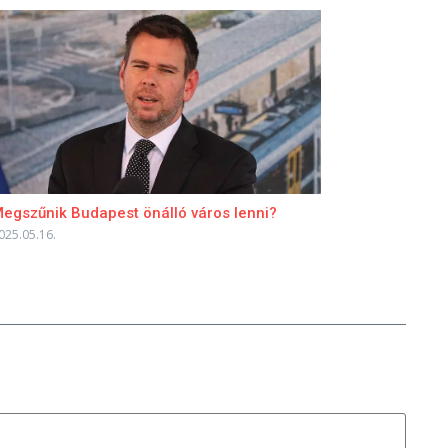
egszűnik Budapest önálló város lenni?
025.05.16.