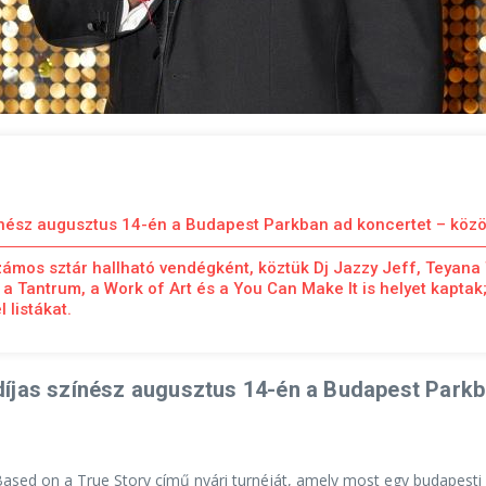
ínész augusztus 14-én a Budapest Parkban ad koncertet – közö
mos sztár hallható vendégként, köztük Dj Jazzy Jeff, Teyana T
 a Tantrum, a Work of Art és a You Can Make It is helyet kaptak;
 listákat.
íjas színész augusztus 14-én a Budapest Parkb
ased on a True Story című nyári turnéját, amely most egy budapesti 