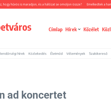
hűvös is maradjon, és a hálózat se omoljon össze?
Emelkedtek a hamvasztás 
betváros
Címlap
Hírek
Közélet
Köz
Rendőrségi hírek
Közlekedés
Életmód
Vélemények
Szakikereső
n ad koncertet