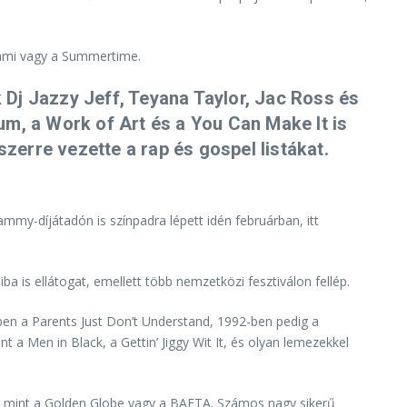
Miami vagy a Summertime.
Dj Jazzy Jeff, Teyana Taylor, Jac Ross és
um, a Work of Art és a You Can Make It is
szerre vezette a rap és gospel listákat.
mmy-díjátadón is színpadra lépett idén februárban, itt
a is ellátogat, emellett több nemzetközi fesztiválon fellép.
-ben a Parents Just Don’t Understand, 1992-ben pedig a
t a Men in Black, a Gettin’ Jiggy Wit It, és olyan lemezekkel
be, mint a Golden Globe vagy a BAFTA. Számos nagy sikerű