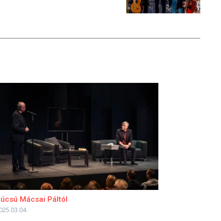
úcsú Mácsai Páltól
025.03.04.