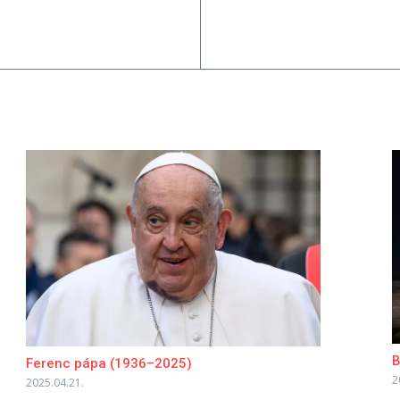
B
Ferenc pápa (1936–2025)​
2
2025.04.21.