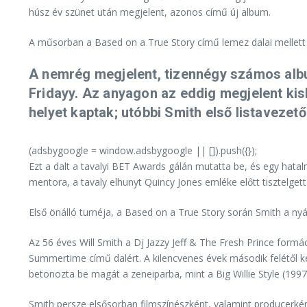
húsz év szünet után megjelent, azonos című új album.
A műsorban a Based on a True Story című lemez dalai mellett e
A nemrég megjelent, tizennégy számos albu
Fridayy. Az anyagon az eddig megjelent kisl
helyet kaptak; utóbbi Smith első listavezető
(adsbygoogle = window.adsbygoogle || []).push({});
Ezt a dalt a tavalyi BET Awards gálán mutatta be, és egy hatal
mentora, a tavaly elhunyt Quincy Jones emléke előtt tisztelget
Első önálló turnéja, a Based on a True Story során Smith a nyá
Az 56 éves Will Smith a Dj Jazzy Jeff & The Fresh Prince form
Summertime című dalért. A kilencvenes évek második felétől kezd
betonozta be magát a zeneiparba, mint a Big Willie Style (1997
Smith persze elsősorban filmszínészként, valamint producerkén