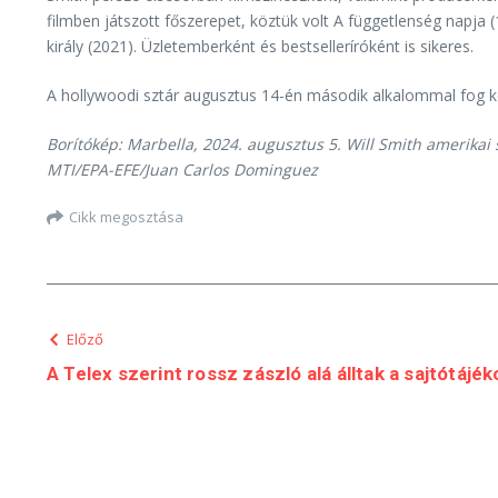
filmben játszott főszerepet, köztük volt A függetlenség napja
király (2021). Üzletemberként és bestselleríróként is sikeres.
A hollywoodi sztár augusztus 14-én második alkalommal fog kon
Borítókép: Marbella, 2024. augusztus 5. Will Smith amerikai
MTI/EPA-EFE/Juan Carlos Dominguez
Cikk megosztása
Előző
A Telex szerint rossz zászló alá álltak a sajtótájé