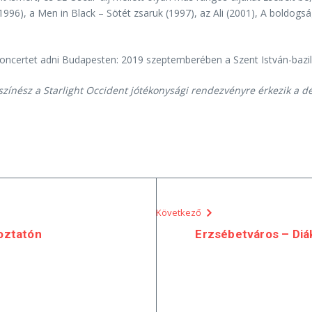
 (1996), a Men in Black – Sötét zsaruk (1997), az Ali (2001), A boldo
certet adni Budapesten: 2019 szeptemberében a Szent István-bazilika
 színész a Starlight Occident jótékonysági rendezvényre érkezik a 
Következő
koztatón
Erzsébetváros – Di