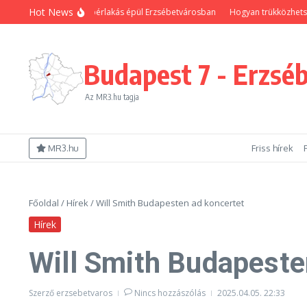
Ugrás a tartalomhoz
Hot News
j önkormányzati bérlakás épül Erzsébetvárosban
Hogyan trükközhetsz, hogy 
Budapest 7 - Erzsé
Az MR3.hu tagja
MR3.hu
Friss hírek
Főoldal
/
Hírek
/
Will Smith Budapesten ad koncertet
Hírek
Will Smith Budapeste
Szerző
erzsebetvaros
Nincs hozzászólás
2025.04.05.
22:33