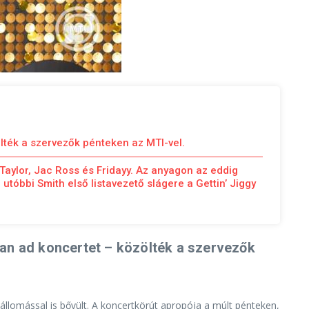
lték a szervezők pénteken az MTI-vel.
aylor, Jac Ross és Fridayy. Az anyagon az eddig
 utóbbi Smith első listavezető slágere a Gettin’ Jiggy
an ad koncertet – közölték a szervezők
állomással is bővült. A koncertkörút apropója a múlt pénteken,