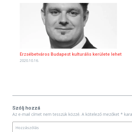
Erzsébetváros Budapest kulturális kerülete lehet
2020.10.16.
Szólj hozzá
Az e-mail címet nem tesszük közzé.
A kötelező mezőket
*
karak