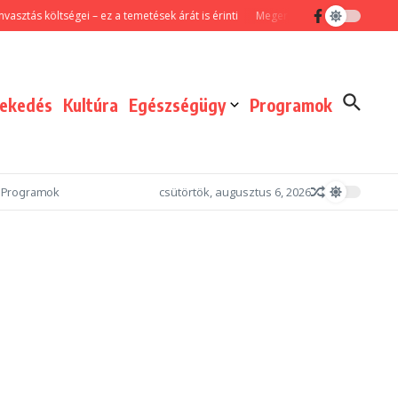
költségei – ez a temetések árát is érinti
Megerősített járőrszolgálattal és f
lekedés
Kultúra
Egészségügy
Programok
csütörtök, augusztus 6, 2026
Programok