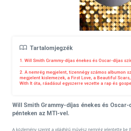
Tartalomjegzék
1. Will Smith Grammy-díjas énekes és Oscar-díjas sz
2. A nemrég megjelent, tizennégy számos albumon szá
megjelent kislemezek, a First Love, a Beautiful Scars,
With It óta, ráadásul egyszerre vezette a rap és gospel
Will Smith Grammy-díjas énekes és Oscar-d
pénteken az MTI-vel.
A közlemény szerint a világhírű művész nemrég jelentette be B