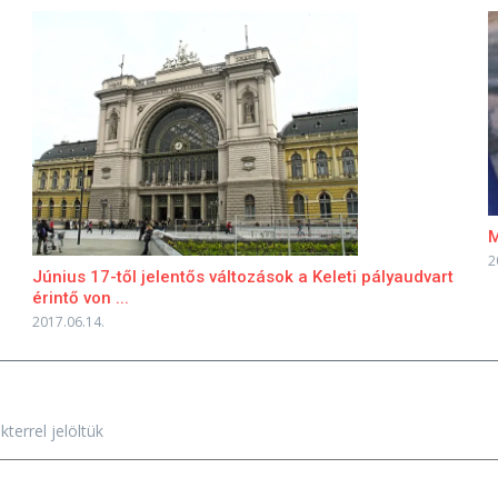
M
2
Június 17-től jelentős változások a Keleti pályaudvart
érintő von ...
2017.06.14.
terrel jelöltük