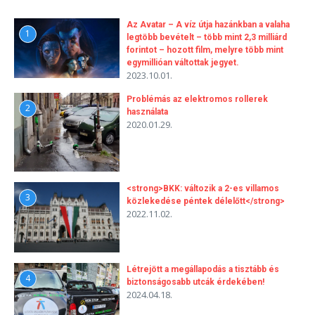
Az Avatar – A víz útja hazánkban a valaha
1
legtöbb bevételt – több mint 2,3 milliárd
forintot – hozott film, melyre több mint
egymillióan váltottak jegyet.
2023.10.01.
Problémás az elektromos rollerek
2
használata
2020.01.29.
<strong>BKK: változik a 2-es villamos
3
közlekedése péntek délelőtt</strong>
2022.11.02.
Létrejött a megállapodás a tisztább és
4
biztonságosabb utcák érdekében!
2024.04.18.