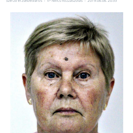
Szerző
erzsebetvaros
Nincs hozzászólás
2019.08.08.
20:55