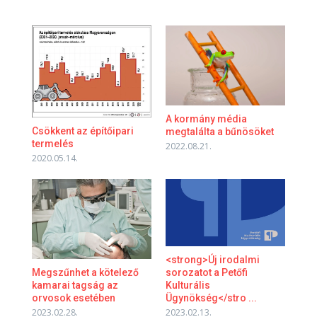
A kormány média
Csökkent az építőipari
megtalálta a bűnösöket
termelés
2022.08.21.
2020.05.14.
<strong>Új irodalmi
Megszűnhet a kötelező
sorozatot a Petőfi
kamarai tagság az
Kulturális
orvosok esetében
Ügynökség</stro ...
2023.02.28.
2023.02.13.