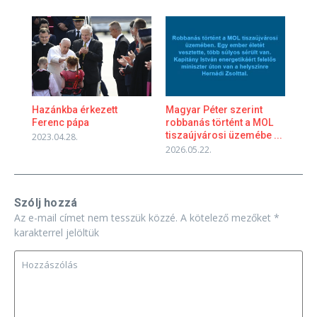
Magyar Péter szerint
Hazánkba érkezett
robbanás történt a MOL
Ferenc pápa
tiszaújvárosi üzemébe ...
2023.04.28.
2026.05.22.
Szólj hozzá
Az e-mail címet nem tesszük közzé.
A kötelező mezőket
*
karakterrel jelöltük