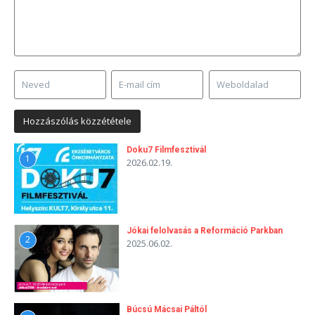
Doku7 Filmfesztivál
1
2026.02.19.
Jókai felolvasás a Reformáció Parkban
2
2025.06.02.
Búcsú Mácsai Páltól