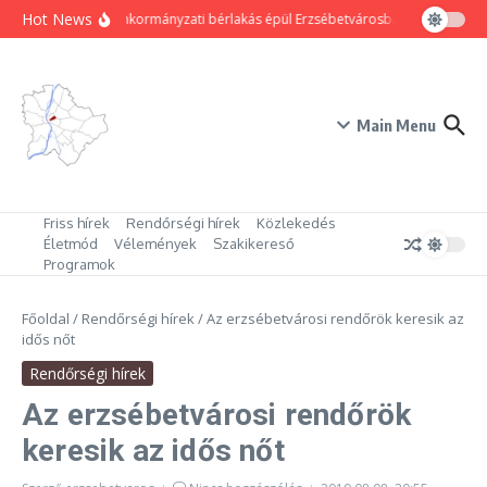
Ugrás a tartalomhoz
Hot News
80 új önkormányzati bérlakás épül Erzsébetvárosban
Hogyan trü
Main Menu
Friss hírek
Rendőrségi hírek
Közlekedés
Életmód
Vélemények
Szakikereső
Programok
Főoldal
/
Rendőrségi hírek
/
Az erzsébetvárosi rendőrök keresik az
idős nőt
Rendőrségi hírek
Az erzsébetvárosi rendőrök
keresik az idős nőt