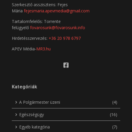
Szerkesztő asszisztens: Fejes
Mária
fejesmaria.apevmedia@gmail.com
Tartalomfelelős: Torrente
felügyelő
fovarosunk@fovarosunk.info
Hirdetésszervezés:
+36 20 978 6797
APEV Média-
MR3.hu
Kategóriák
A Polgármester üzeni
(4)
Egészségügy
(16)
Egyéb kategória
(7)