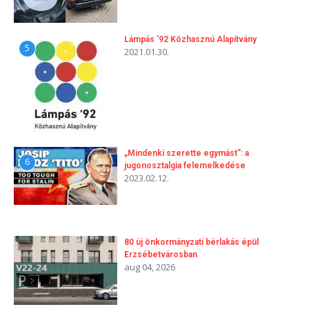
Lámpás ’92 Közhasznú Alapítvány
5
2021.01.30.
„Mindenki szerette egymást”: a
6
jugonosztalgia felemelkedése
2023.02.12.
80 új önkormányzati bérlakás épül
Erzsébetvárosban
aug 04, 2026