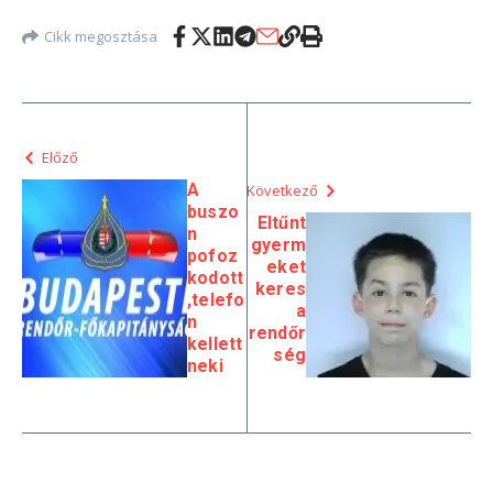
Cikk megosztása
Előző
A
Következő
buszo
Eltűnt
n
gyerm
pofoz
eket
kodott
keres
,telefo
a
n
rendőr
kellett
ség
neki