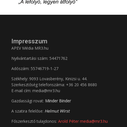
Impresszum
APEV Média MR3.hu
Nyilvántartási szám: 54471762
Adószám:
55746719-1-27
Székhely: 9093 Lovasberény, Kinizsi u. 44.
Szerkesztőség telefonszáma: +36 20 456 8680
E-mail cím: media@mr3.hu
Gazdassági rovat:
Minder Binder
A szatira felelőse:
Helmut Wirst
Főszerkesztő tulajdonos:
Arold Péter
media@mr3.hu