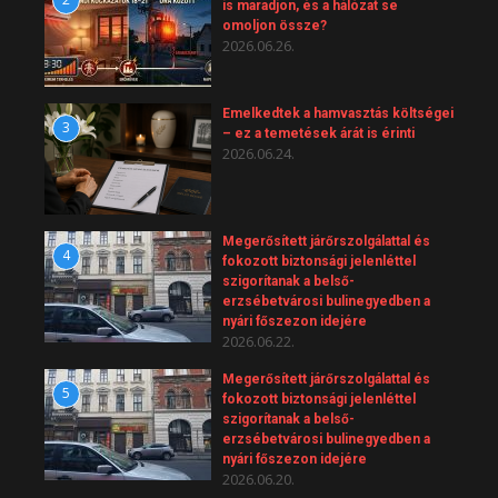
is maradjon, és a hálózat se
omoljon össze?
2026.06.26.
Emelkedtek a hamvasztás költségei
3
– ez a temetések árát is érinti
2026.06.24.
Megerősített járőrszolgálattal és
4
fokozott biztonsági jelenléttel
szigorítanak a belső-
erzsébetvárosi bulinegyedben a
nyári főszezon idejére
2026.06.22.
Megerősített járőrszolgálattal és
5
fokozott biztonsági jelenléttel
szigorítanak a belső-
erzsébetvárosi bulinegyedben a
nyári főszezon idejére
2026.06.20.