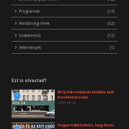
Programok
(17)
Rendőrségi hírek
(32)
Szakikereső
(12)
Vélemények
(1)
Ezt is olvastad?
80 új önkormányzati bérlakás épül
1
Erzsébetvárosban
2026.08.04.
Hogyan trükközhetsz, hogy hűvös
2