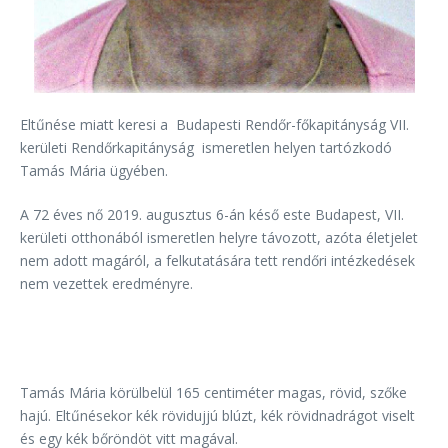
Eltűnése miatt keresi a Budapesti Rendőr-főkapitányság VII.
kerületi Rendőrkapitányság ismeretlen helyen tartózkodó
Tamás Mária ügyében.
A 72 éves nő 2019. augusztus 6-án késő este Budapest, VII.
kerületi otthonából ismeretlen helyre távozott, azóta életjelet
nem adott magáról, a felkutatására tett rendőri intézkedések
nem vezettek eredményre.
Tamás Mária körülbelül 165 centiméter magas, rövid, szőke
hajú. Eltűnésekor kék rövidujjú blúzt, kék rövidnadrágot viselt
és egy kék bőröndöt vitt magával.