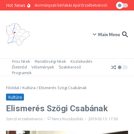
Ugrás a tartalomhoz
Hot News
80 új önkormányzati bérlakás épül Erzsébetvárosban
Hogyan trü
Main Menu
Friss hírek
Rendőrségi hírek
Közlekedés
Életmód
Vélemények
Szakikereső
Programok
Főoldal
/
Kultúra
/
Elismerés Szögi Csabának
Kultúra
Elismerés Szögi Csabának
Szerző
erzsebetvaros
Nincs hozzászólás
2019.03.13.
17:30