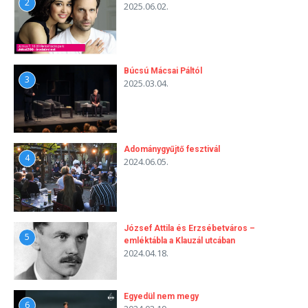
2
2025.06.02.
Búcsú Mácsai Páltól
3
2025.03.04.
Adománygyűjtő fesztivál
4
2024.06.05.
József Attila és Erzsébetváros –
5
emléktábla a Klauzál utcában
2024.04.18.
Egyedül nem megy
6