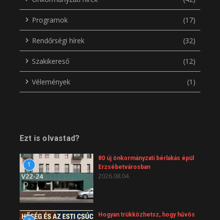
Programok
(17)
Rendőrségi hírek
(32)
Szakikereső
(12)
Vélemények
(1)
Ezt is olvastad?
80 új önkormányzati bérlakás épül
1
Erzsébetvárosban
2026.08.04.
Hogyan trükközhetsz, hogy hűvös