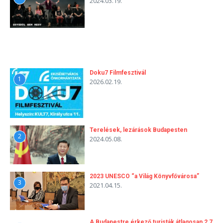
2024.03.19.
Doku7 Filmfesztivál
1
2026.02.19.
Terelések, lezárások Budapesten
2
2024.05.08.
2023 UNESCO “a Világ Könyvfővárosa”
3
2021.04.15.
A Budapestre érkező turisták átlagosan 2,7