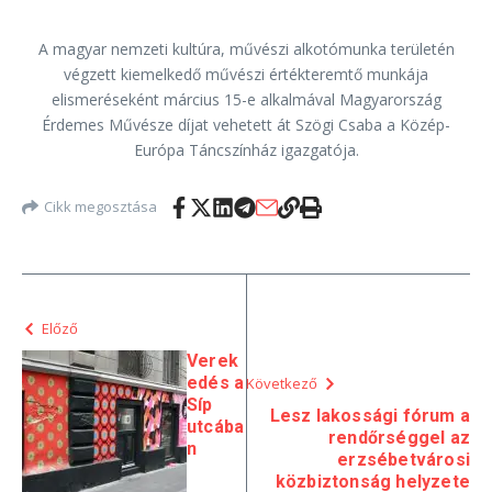
A magyar nemzeti kultúra, művészi alkotómunka területén
végzett kiemelkedő művészi értékteremtő munkája
elismeréseként március 15-e alkalmával Magyarország
Érdemes Művésze díjat vehetett át Szögi Csaba a Közép-
Európa Táncszínház igazgatója.
Cikk megosztása
Előző
Verek
edés a
Következő
Síp
Lesz lakossági fórum a
utcába
rendőrséggel az
n
erzsébetvárosi
közbiztonság helyzete