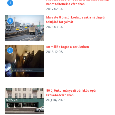
4
napot töltenek a városban
2017.02.03.
Ma este 8 órától korlátozzák a népligeti
5
felüljáró forgalmát
2023.03.03.
50 milliós fogás a kerületben
6
2018.12.06.
80 új önkormányzati bérlakás épül
Erzsébetvárosban
aug 04, 2026