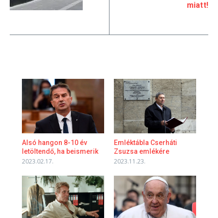
miatt!
Alsó hangon 8-10 év
Emléktábla Cserháti
letöltendő, ha beismerik
Zsuzsa emlékére
2023.02.17.
2023.11.23.