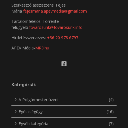
Szerkesztő asszisztens: Fejes
Mária
fejesmaria.apevmedia@gmail.com
Tartalomfelelős: Torrente
felügyelő
fovarosunk@fovarosunk.info
Hirdetésszervezés:
+36 20 978 6797
APEV Média-
MR3.hu
Kategóriák
A Polgármester üzeni
(4)
Egészségügy
(16)
Egyéb kategória
(7)