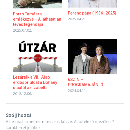
Ferenc pápa (1936–2025)​
Forró Tamásra
2025.04.21.
emlékezve – A láthatatlan
tévés legendája
2025.07.02.
Lezárták a VII., Alsó
6SZIN –
erdősor utcát a Dohány
PROGRAMAJÁNLÓ
utcától az Izabella ...
2024.04.11.
2018.12.06.
Szólj hozzá
Az e-mail címet nem tesszük közzé.
A kötelező mezőket
*
karakterrel jelöltük