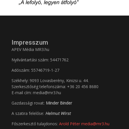
Impresszum
APEV Média MR3.hu
Nyilvántartási szám: 54471762
Adószám:
55746719-1-27
Székhely: 9093 Lovasberény, Kinizsi u. 44.
Szerkesztőség telefonszáma: +36 20 456 8680
E-mail cím: media@mr3.hu
Gazdassági rovat:
Minder Binder
A szatira felelőse:
Helmut Wirst
Főszerkesztő tulajdonos:
Arold Péter
media@mr3.hu