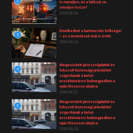
2
is maradjon, és a hálózat se
omoljon össze?
2026.06.26.
Emelkedtek a hamvasztás költségei
3
– ez a temetések árát is érinti
2026.06.24.
Megerősített járőrszolgálattal és
4
fokozott biztonsági jelenléttel
szigorítanak a belső-
erzsébetvárosi bulinegyedben a
nyári főszezon idejére
2026.06.22.
Megerősített járőrszolgálattal és
5
fokozott biztonsági jelenléttel
szigorítanak a belső-
erzsébetvárosi bulinegyedben a
nyári főszezon idejére
2026.06.20.