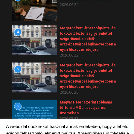
2026.06.24.
Megerősített járőrszolgálattal és
4
fokozott biztonsági jelenléttel
szigorítanak a belső-
erzsébetvárosi bulinegyedben a
nyári főszezon idejére
2026.06.22.
Megerősített járőrszolgálattal és
5
fokozott biztonsági jelenléttel
szigorítanak a belső-
erzsébetvárosi bulinegyedben a
nyári főszezon idejére
2026.06.20.
Magyar Péter szerint robbanás
6
történt a MOL tiszaújvárosi
üzemében
2026.05.22.
A weboldal cookie-kat használ annak érdekében, hogy a lehető
legjobb felhasználói élményt nyújtsa. Amennyiben Ön folytatja a