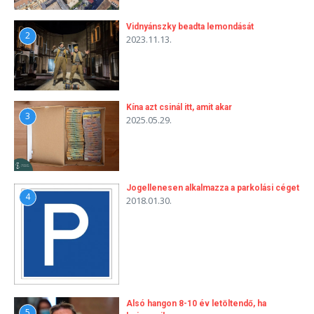
Vidnyánszky beadta lemondását
2
2023.11.13.
Kína azt csinál itt, amit akar
3
2025.05.29.
Jogellenesen alkalmazza a parkolási céget
4
2018.01.30.
Alsó hangon 8-10 év letöltendő, ha
5