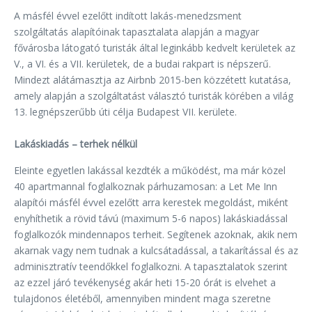
A másfél évvel ezelőtt indított lakás-menedzsment
szolgáltatás alapítóinak tapasztalata alapján a magyar
fővárosba látogató turisták által leginkább kedvelt kerületek az
V., a VI. és a VII. kerületek, de a budai rakpart is népszerű.
Mindezt alátámasztja az Airbnb 2015-ben közzétett kutatása,
amely alapján a szolgáltatást választó turisták körében a világ
13. legnépszerűbb úti célja Budapest VII. kerülete.
Lakáskiadás – terhek nélkül
Eleinte egyetlen lakással kezdték a működést, ma már közel
40 apartmannal foglalkoznak párhuzamosan: a Let Me Inn
alapítói másfél évvel ezelőtt arra kerestek megoldást, miként
enyhíthetik a rövid távú (maximum 5-6 napos) lakáskiadással
foglalkozók mindennapos terheit. Segítenek azoknak, akik nem
akarnak vagy nem tudnak a kulcsátadással, a takarítással és az
adminisztratív teendőkkel foglalkozni. A tapasztalatok szerint
az ezzel járó tevékenység akár heti 15-20 órát is elvehet a
tulajdonos életéből, amennyiben mindent maga szeretne