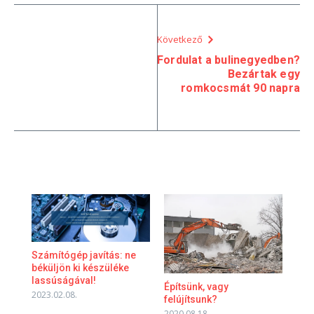
Következő
Fordulat a bulinegyedben?
Bezártak egy
romkocsmát 90 napra
Számítógép javítás: ne
béküljön ki készüléke
lassúságával!
Építsünk, vagy
2023.02.08.
felújítsunk?
2020.08.18.