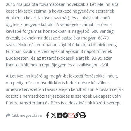
2015 májusa óta folyamatosan növekszik a Let Me Inn által
kezelt lakások száma (a következő negyedévre szeretnék
duplázni a kezelt lakások számát), és a lakásukat kiadó
ügyfeleik negyede külföldi. A vendégek számát illetően a
kevésbé forgalmas hónapokban is nagyjából 500 vendég
érkezik, akiknek mindössze 5 százaléka magyar, 60-70
százalékuk más európai országból érkezik, a többiek pedig
Európán kívülről. A vendégek átlagosan 3 napot töltenek
Budapesten, és az itt tartózkodásuk alatt kb. 93-95 ezer
forintot költenek a repülőjegyen és a szállásdíjon kívül.
A Let Me Inn kizárólag magán-befektetői forrásokkal indult,
ma pedig már a második körös befektetésre készülnek,
amelyre tervezetten tavasz elején kerülhet sor. A távlati céljaik
között a nemzetközi terjeszkedés is szerepel: Budapest után
Párizs, Amszterdam és Bécs is a desztinációk között szerepel.
Cikk megosztása