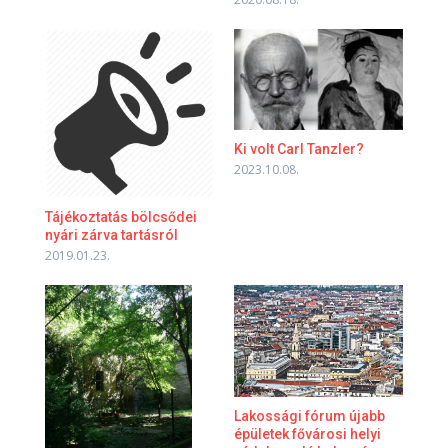
Ki volt Carl Tanzler?
2023.10.08.
Tájékoztatás bölcsődei
nyári zárva tartásról
2019.01.23.
Lakossági fórum újabb
épületek fővárosi helyi