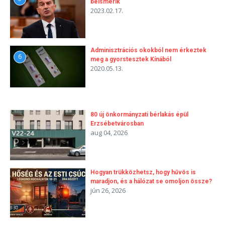
beismerik
2023.02.17.
Adminisztrációs okokból nem érkeztek
6
meg a gyorstesztek Kínából
2020.05.13.
80 új önkormányzati bérlakás épül
Erzsébetvárosban
aug 04, 2026
Hogyan trükközhetsz, hogy hűvös is
maradjon, és a hálózat se omoljon össze?
jún 26, 2026