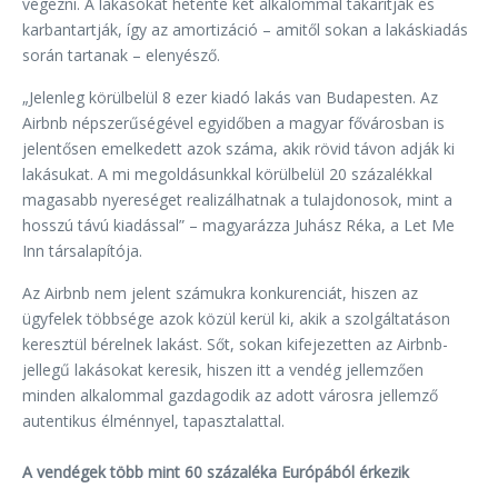
végezni. A lakásokat hetente két alkalommal takarítják és
karbantartják, így az amortizáció – amitől sokan a lakáskiadás
során tartanak – elenyésző.
„Jelenleg körülbelül 8 ezer kiadó lakás van Budapesten. Az
Airbnb népszerűségével egyidőben a magyar fővárosban is
jelentősen emelkedett azok száma, akik rövid távon adják ki
lakásukat. A mi megoldásunkkal körülbelül 20 százalékkal
magasabb nyereséget realizálhatnak a tulajdonosok, mint a
hosszú távú kiadással” – magyarázza Juhász Réka, a Let Me
Inn társalapítója.
Az Airbnb nem jelent számukra konkurenciát, hiszen az
ügyfelek többsége azok közül kerül ki, akik a szolgáltatáson
keresztül bérelnek lakást. Sőt, sokan kifejezetten az Airbnb-
jellegű lakásokat keresik, hiszen itt a vendég jellemzően
minden alkalommal gazdagodik az adott városra jellemző
autentikus élménnyel, tapasztalattal.
A vendégek több mint 60 százaléka Európából érkezik