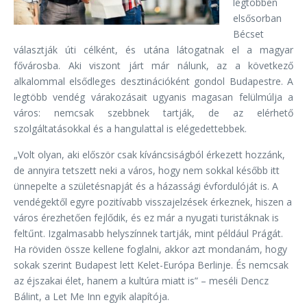
legtöbben
elsősorban
Bécset
választják úti célként, és utána látogatnak el a magyar
fővárosba. Aki viszont járt már nálunk, az a következő
alkalommal elsődleges desztinációként gondol Budapestre. A
legtöbb vendég várakozásait ugyanis magasan felülmúlja a
város: nemcsak szebbnek tartják, de az elérhető
szolgáltatásokkal és a hangulattal is elégedettebbek.
„Volt olyan, aki először csak kíváncsiságból érkezett hozzánk,
de annyira tetszett neki a város, hogy nem sokkal később itt
ünnepelte a születésnapját és a házassági évfordulóját is. A
vendégektől egyre pozitívabb visszajelzések érkeznek, hiszen a
város érezhetően fejlődik, és ez már a nyugati turistáknak is
feltűnt. Izgalmasabb helyszínnek tartják, mint például Prágát.
Ha röviden össze kellene foglalni, akkor azt mondanám, hogy
sokak szerint Budapest lett Kelet-Európa Berlinje. És nemcsak
az éjszakai élet, hanem a kultúra miatt is” – meséli Dencz
Bálint, a Let Me Inn egyik alapítója.