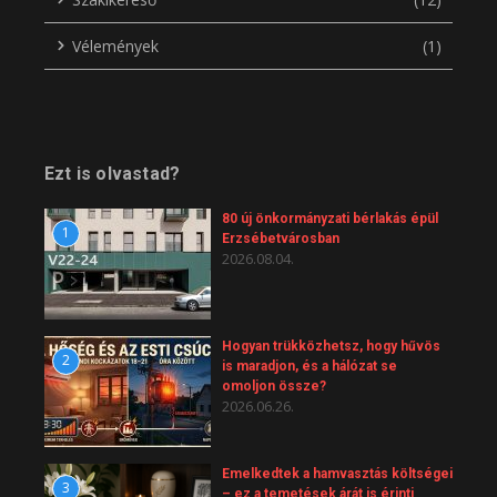
Vélemények
(1)
Ezt is olvastad?
80 új önkormányzati bérlakás épül
1
Erzsébetvárosban
2026.08.04.
Hogyan trükközhetsz, hogy hűvös
2
is maradjon, és a hálózat se
omoljon össze?
2026.06.26.
Emelkedtek a hamvasztás költségei
3
– ez a temetések árát is érinti