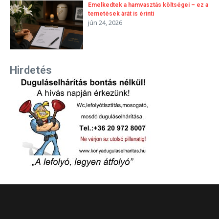
Emelkedtek a hamvasztás költségei – ez a
temetések árát is érinti
jún 24, 2026
Hirdetés