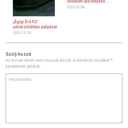
védelem alá helyezé ...
2023.02.08.
„Égigi Érő Fű”
udvarzöldítési pályázat
2023.12.16.
Szólj hozzá
Az e-mail címet nem tesszük közzé.
A kötelező mezőket
*
karakterrel jelöltük