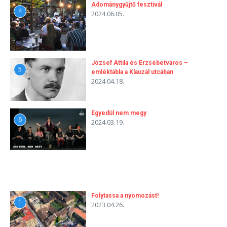
Adománygyűjtő fesztivál
4
2024.06.05.
József Attila és Erzsébetváros –
5
emléktábla a Klauzál utcában
2024.04.18.
Egyedül nem megy
6
2024.03.19.
Folytassa a nyomozást!
1
2023.04.26.