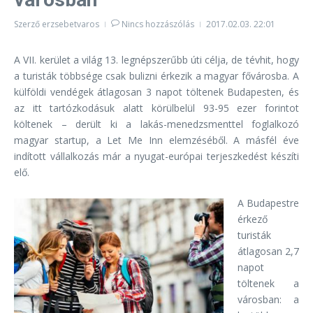
Szerző
erzsebetvaros
Nincs hozzászólás
2017.02.03.
22:01
A VII. kerület a világ 13. legnépszerűbb úti célja, de tévhit, hogy
a turisták többsége csak bulizni érkezik a magyar fővárosba. A
külföldi vendégek átlagosan 3 napot töltenek Budapesten, és
az itt tartózkodásuk alatt körülbelül 93-95 ezer forintot
költenek – derült ki a lakás-menedzsmenttel foglalkozó
magyar startup, a Let Me Inn elemzéséből. A másfél éve
indított vállalkozás már a nyugat-európai terjeszkedést készíti
elő.
A Budapestre
érkező
turisták
átlagosan 2,7
napot
töltenek a
városban: a