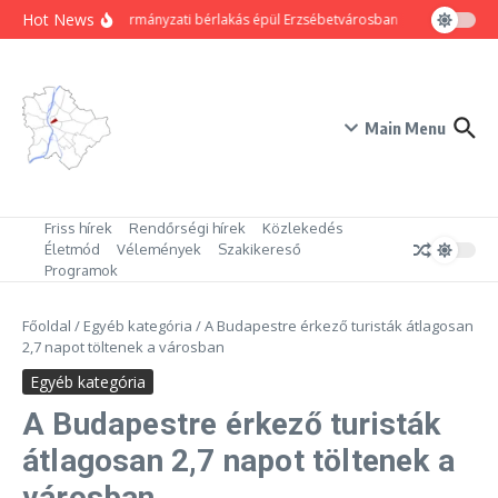
Ugrás a tartalomhoz
Hot News
80 új önkormányzati bérlakás épül Erzsébetvárosban
Hogyan trükkö
Main Menu
Friss hírek
Rendőrségi hírek
Közlekedés
Életmód
Vélemények
Szakikereső
Programok
Főoldal
/
Egyéb kategória
/
A Budapestre érkező turisták átlagosan
2,7 napot töltenek a városban
Egyéb kategória
A Budapestre érkező turisták
átlagosan 2,7 napot töltenek a
városban