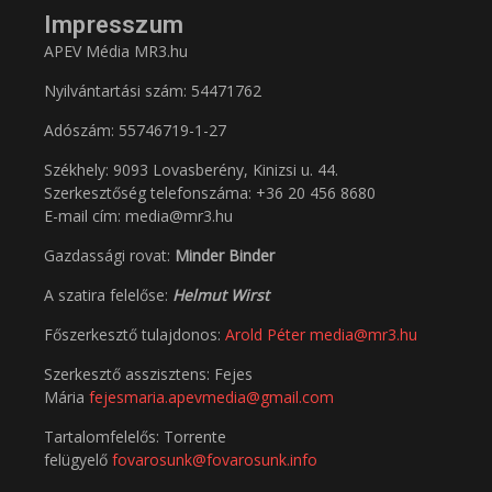
Impresszum
APEV Média MR3.hu
Nyilvántartási szám: 54471762
Adószám:
55746719-1-27
Székhely: 9093 Lovasberény, Kinizsi u. 44.
Szerkesztőség telefonszáma: +36 20 456 8680
E-mail cím: media@mr3.hu
Gazdassági rovat:
Minder Binder
A szatira felelőse:
Helmut Wirst
Főszerkesztő tulajdonos:
Arold Péter
media@mr3.hu
Szerkesztő asszisztens: Fejes
Mária
fejesmaria.apevmedia@gmail.com
Tartalomfelelős: Torrente
felügyelő
fovarosunk@fovarosunk.info