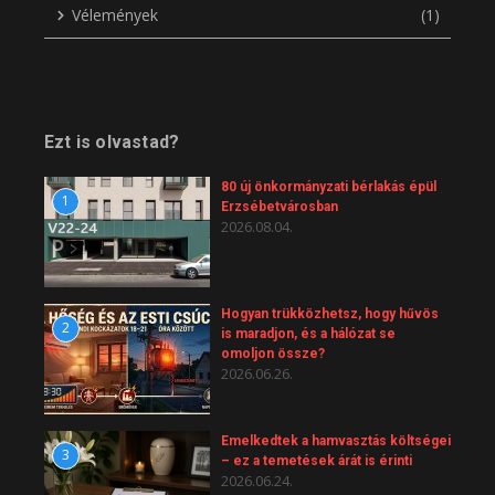
Vélemények
(1)
Ezt is olvastad?
80 új önkormányzati bérlakás épül
1
Erzsébetvárosban
2026.08.04.
Hogyan trükközhetsz, hogy hűvös
2
is maradjon, és a hálózat se
omoljon össze?
2026.06.26.
Emelkedtek a hamvasztás költségei
3
– ez a temetések árát is érinti
2026.06.24.