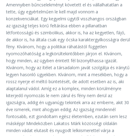
Amennyiben bűncselekményt követett el és vállalhatatlan a
tette, úgy egyértelműen le kell majd vonnom a
konzekvenciákat. Egy kegyelmi ügytől visszhangos országban
az igazság teljes körű feltárása ebben a pillanatban
létfontosságú és szimbolikus, akkor is, ha az kegyetlen, fájó,
de akkor is, ha általa csak egy ócska karaktergyilkosságra derül
fény. Kívánom, hogy a politikai ráhatástól független
nyomozóhatóság a legkörültekintőbben járjon el. Kívánom,
hogy minden, az ügyben érintett fél bizonyíthassa igazát.
Kívánom, hogy az ítélet a társadalom javát szolgálja és iránytű
legyen hasonló ügyekben. Kívánom, mint a mesékben, hogy a
rossz nyerje el méltó büntetését, de adott esetben az is, aki
alaptalanul vádol. Amíg ez a komplex, minden körülményre
kiterjedő nyomozás le nem zárul és fény nem derül az
igazságra, addig én ugyanúgy tekintek arra az emberre, akit 30
éve ismerek, mint ahogyan eddig. Az igazság mindennél
fontosabb, ezt gondoltam egész életemben, ezután sem lesz
másképp! Mindeközben Lakatos Márk közösségi oldalán
minden vádat elutasít és nyugodt lelkiismerettel várja a