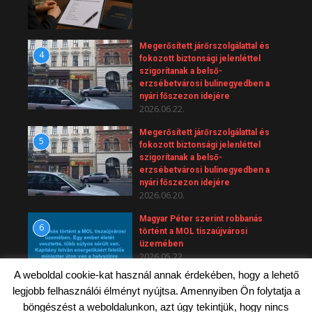
Megerősített járőrszolgálattal és
4
fokozott biztonsági jelenléttel
szigorítanak a belső-
erzsébetvárosi bulinegyedben a
nyári főszezon idejére
2026.06.22.
Megerősített járőrszolgálattal és
5
fokozott biztonsági jelenléttel
szigorítanak a belső-
erzsébetvárosi bulinegyedben a
nyári főszezon idejére
2026.06.20.
Magyar Péter szerint robbanás
6
történt a MOL tiszaújvárosi
üzemében
2026.05.22.
A weboldal cookie-kat használ annak érdekében, hogy a lehető
legjobb felhasználói élményt nyújtsa. Amennyiben Ön folytatja a
böngészést a weboldalunkon, azt úgy tekintjük, hogy nincs