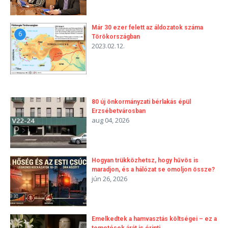
Már 30 ezer felett az áldozatok száma
6
Törökországban
2023.02.12.
80 új önkormányzati bérlakás épül
Erzsébetvárosban
aug 04, 2026
Hogyan trükközhetsz, hogy hűvös is
maradjon, és a hálózat se omoljon össze?
jún 26, 2026
Emelkedtek a hamvasztás költségei – ez a