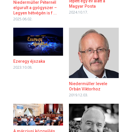
lépett egy év alatt a
Niedermüller Péternél
Magyar Posta
elgurult a gyógyszer –
2024.10.17.
Legyen hétvégén is f ...
2025.06.02.
Ezeregy éjszaka
2023.10.08.
Niedermüller levele
Orbán Viktorhoz
2019.12.03.
A márciusi közgyűlés