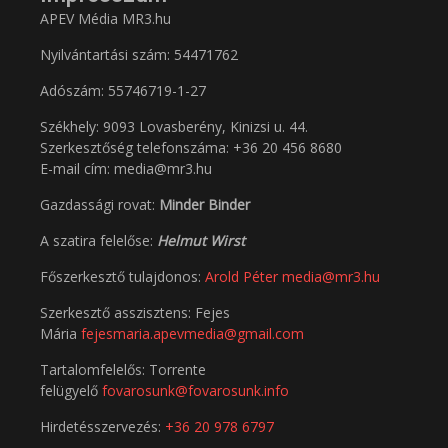
APEV Média MR3.hu
Nyilvántartási szám: 54471762
Adószám:
55746719-1-27
Székhely: 9093 Lovasberény, Kinizsi u. 44.
Szerkesztőség telefonszáma: +36 20 456 8680
E-mail cím: media@mr3.hu
Gazdassági rovat:
Minder Binder
A szatira felelőse:
Helmut Wirst
Főszerkesztő tulajdonos:
Arold Péter
media@mr3.hu
Szerkesztő asszisztens: Fejes
Mária
fejesmaria.apevmedia@gmail.com
Tartalomfelelős: Torrente
felügyelő
fovarosunk@fovarosunk.info
Hirdetésszervezés:
+36 20 978 6797