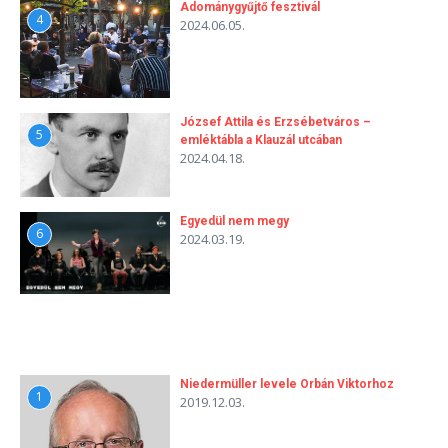
Adománygyűjtő fesztivál
4
2024.06.05.
József Attila és Erzsébetváros –
5
emléktábla a Klauzál utcában
2024.04.18.
Egyedül nem megy
6
2024.03.19.
Niedermüller levele Orbán Viktorhoz
1
2019.12.03.