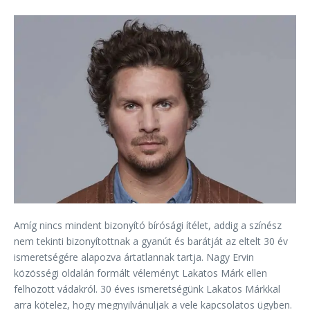
Amíg nincs mindent bizonyító bírósági ítélet, addig a színész
nem tekinti bizonyítottnak a gyanút és barátját az eltelt 30 év
ismeretségére alapozva ártatlannak tartja. Nagy Ervin
közösségi oldalán formált véleményt Lakatos Márk ellen
felhozott vádakról. 30 éves ismeretségünk Lakatos Márkkal
arra kötelez, hogy megnyilvánuljak a vele kapcsolatos ügyben.