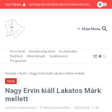
Ugrás a tartalomhoz
Hot News
80 új önkormányzati bérlakás épül Erzsébetvárosban
Hogyan trük
Main Menu
Friss hírek
Rendőrségi hírek
Közlekedés
Életmód
Vélemények
Szakikereső
Programok
Főoldal
/
Hírek
/
Nagy Ervin kiáll Lakatos Márk mellett
Hírek
Nagy Ervin kiáll Lakatos Márk
mellett
Szerző
erzsebetvaros
Nincs hozzászólás
2024.10.28.
11:43