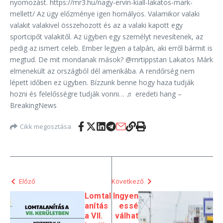
nyomozást. https://mr3.hu/nagy-ervin-kiall-lakatos-mark-
mellett/ Az ügy előzménye igen homályos. Valamikor valaki
valakit valakivel összehozott és az a valaki kapott egy
sportcipőt valakitől. Az ügyben egy személyt nevesítenek, az
pedig az ismert celeb. Ember legyen a talpán, aki erről bármit is
megtud. De mit mondanak mások? @mrtippstan Lakatos Márk
elmenekült az országból dél amerikába. A rendőrség nem
lépett időben ez ügyben. Bízzunk benne hogy haza tudják
hozni és felelősségre tudják vonni… ♬ eredeti hang –
BreakingNews
Cikk megosztása
Előző
Következő
Lomtal
Ingyen
anítás
essé
a VII.
válhat