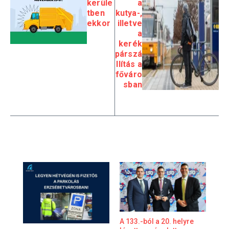
kerüle
a
tben
kutya-,
ekkor
illetve
a
kerék
párszá
llítás a
főváro
sban
A 133.-ból a 20. helyre