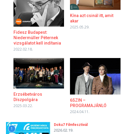
Kína azt csinál itt, amit
akar
2025.05.29.
Fidesz Budapest:
Niedermüller Péternek
vizsgálatot kell indítania
2022.02.18.
Erzsébetváros
Díszpolgára
6SZIN –
PROGRAMAJÁNLÓ
2025.03.22.
2024.04.11.
Doku7 Filmfesztivál
1
2026.02.19.