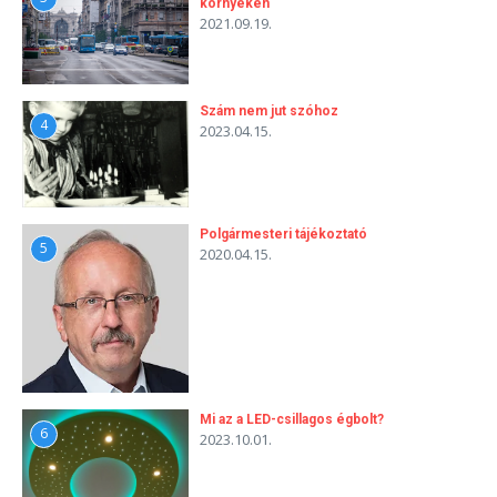
környékén
2021.09.19.
Szám nem jut szóhoz
4
2023.04.15.
Polgármesteri tájékoztató
5
2020.04.15.
Mi az a LED-csillagos égbolt?
6
2023.10.01.