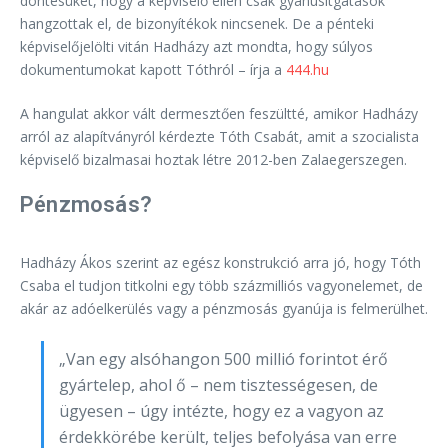
döntésüket, hogy a képviselő ellen csak gyanúsítgatások
hangzottak el, de bizonyítékok nincsenek. De a pénteki
képviselőjelölti vitán Hadházy azt mondta, hogy súlyos
dokumentumokat kapott Tóthról – írja a
444.hu
A hangulat akkor vált dermesztően feszültté, amikor Hadházy
arról az alapítványról kérdezte Tóth Csabát, amit a szocialista
képviselő bizalmasai hoztak létre 2012-ben Zalaegerszegen.
Pénzmosás?
Hadházy Ákos szerint az egész konstrukció arra jó, hogy Tóth
Csaba el tudjon titkolni egy több százmilliós vagyonelemet, de
akár az adóelkerülés vagy a pénzmosás gyanúja is felmerülhet.
„Van egy alsóhangon 500 millió forintot érő
gyártelep, ahol ő – nem tisztességesen, de
ügyesen – úgy intézte, hogy ez a vagyon az
érdekkörébe került, teljes befolyása van erre