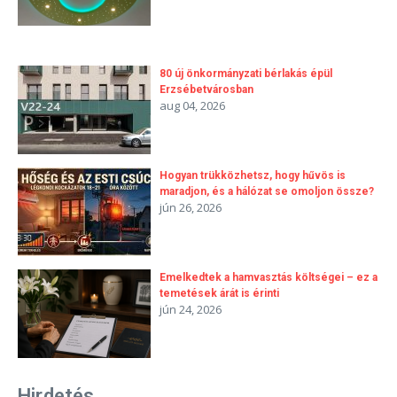
80 új önkormányzati bérlakás épül
Erzsébetvárosban
aug 04, 2026
Hogyan trükközhetsz, hogy hűvös is
maradjon, és a hálózat se omoljon össze?
jún 26, 2026
Emelkedtek a hamvasztás költségei – ez a
temetések árát is érinti
jún 24, 2026
Hirdetés