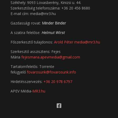
Székhely: 9093 Lovasberény, Kinizsi u. 44.
Szerkesztőség telefonszáma: +36 20 456 8680
E-mail cím: media@mr3.hu
Gazdassági rovat:
Minder Binder
A szatira felelőse:
Helmut Wirst
Főszerkesztő tulajdonos:
Arold Péter
media@mr3.hu
Szerkesztő asszisztens: Fejes
Mária
fejesmaria.apevmedia@gmail.com
Tartalomfelelős: Torrente
felügyelő
fovarosunk@fovarosunk.info
Hirdetésszervezés:
+36 20 978 6797
APEV Média-
MR3.hu