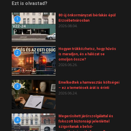
Ezt is olvastad?
80 új önkormányzati bérlakás épül
1
Erzsébetvárosban
2026.08.04.
Hogyan trükközhetsz, hogy hűvös
2
is maradjon, és a hálózat se
omoljon össze?
2026.06.26.
Emelkedtek a hamvasztás költségei
3
– ez a temetések árát is érinti
2026.06.24.
Megerősített járőrszolgálattal és
4
fokozott biztonsági jelenléttel
szigorítanak a belső-