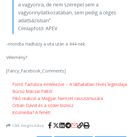
a vagyonra, de nem szerepel sem a
vagyonnyilatkozatában, sem pedig a céges
adatbázisban”
Címlapfotó: APEV
–
mondta Hadházy a vita után a 444-nek.
Vélemény?
[Fancy_Facebook_Comments]
Forró Tamásra emlékezve – A láthatatlan tévés legendája
Búcsú Mácsai Páltól
Pikó reakció a Magyar Nemzet rasszizmusára
Orbán Dávid és a sóder biznisz
Közmédia? A fenét!
Cikk megosztása