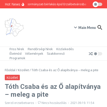
Ugrás a tartalomhoz
Hot News
80 új önkormányzati bérlakás épül Erzsébetvárosban
Hogyan trük
Main Menu
Friss hírek
Rendőrségi hírek
Közlekedés
Életmód
Vélemények
Szakikereső
Programok
Főoldal
/
Közélet
/
Tóth Csaba és az Ő alapítványa – meleg a pite
Közélet
Tóth Csaba és az Ő alapítványa
– meleg a pite
Szerző
erzsebetvaros
Nincs hozzászólás
2021.09.19.
11:54