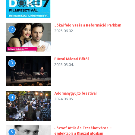
Jókai felolvasás a Reformáció Parkban
2
2025.06.02.
Búcsú Mácsai Páltól
3
2025.03.04.
Adománygyűjtő fesztivál
4
2024.06.05.
József Attila és Erzsébetváros –
5
emléktábla a Klauzál utcában