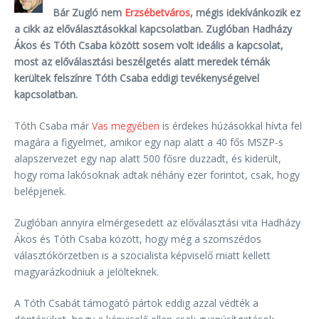
Bár Zugló nem
Erzsébetváros
, mégis idekívánkozik ez
a cikk az előválasztásokkal kapcsolatban. Zuglóban Hadházy
Ákos és Tóth Csaba között sosem volt ideális a kapcsolat,
most az előválasztási beszélgetés alatt meredek témák
kerültek felszínre Tóth Csaba eddigi tevékenységeivel
kapcsolatban.
Tóth Csaba már
Vas megyében
is érdekes húzásokkal hívta fel
magára a figyelmet, amikor egy nap alatt a 40 fős MSZP-s
alapszervezet egy nap alatt 500 fősre duzzadt, és kiderült,
hogy roma lakósoknak adtak néhány ezer forintot, csak, hogy
belépjenek.
Zuglóban annyira elmérgesedett az előválasztási vita Hadházy
Ákos és Tóth Csaba között, hogy még a szomszédos
választókörzetben is a szocialista képviselő miatt kellett
magyarázkodniuk a jelölteknek.
A Tóth Csabát támogató pártok eddig azzal védték a