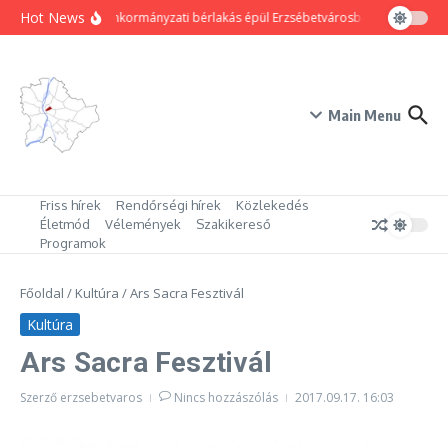
Ugrás a tartalomhoz
Hot News
80 új önkormányzati bérlakás épül Erzsébetvárosban
Hogyan tr
Main Menu
Friss hírek
Rendőrségi hírek
Közlekedés
Életmód
Vélemények
Szakikereső
Programok
Főoldal
/
Kultúra
/
Ars Sacra Fesztivál
Kultúra
Ars Sacra Fesztivál
Szerző
erzsebetvaros
Nincs hozzászólás
2017.09.17.
16:03