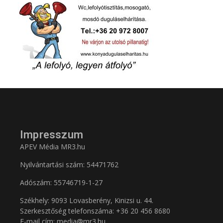
Impresszum
APEV Média MR3.hu
Nyilvántartási szám: 54471762
Adószám:
55746719-1-27
Székhely: 9093 Lovasberény, Kinizsi u. 44.
Szerkesztőség telefonszáma: +36 20 456 8680
E-mail cím: media@mr3.hu