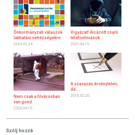
Önkormányzati válaszok
Vigyázat! Álcázott csaló
lakhatási nehézségekre
telefonhívások
2024.03.24.
2021.04.15.
A szavazás érvénytelen,
de….
2018.02.20.
Nem csak a fővárosban
van gond
2020.04.15.
Szólj hozzá