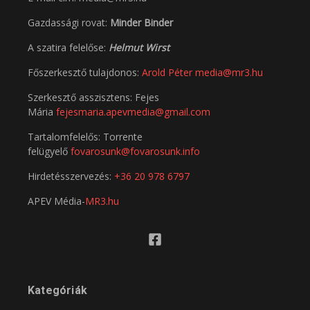
Gazdassági rovat:
Minder Binder
A szatira felelőse:
Helmut Wirst
Főszerkesztő tulajdonos:
Arold Péter
media@mr3.hu
Szerkesztő asszisztens: Fejes
Mária
fejesmaria.apevmedia@gmail.com
Tartalomfelelős: Torrente
felügyelő
fovarosunk@fovarosunk.info
Hirdetésszervezés:
+36 20 978 6797
APEV Média-
MR3.hu
Kategóriák