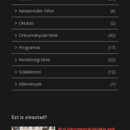
Niedermüller Péter
(6)
Oktatás
(2)
Önkormányzati hírek
(42)
Programok
(17)
Rendőrségi hírek
(32)
Szakikereső
(12)
Vélemények
(1)
Ezt is olvastad?
80 új önkormányzati bérlakás épül