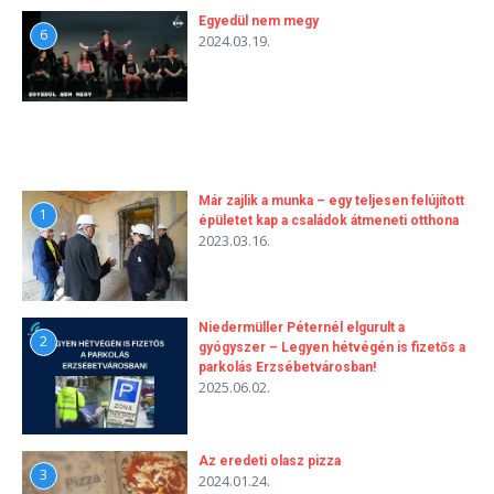
Egyedül nem megy
6
2024.03.19.
Már zajlik a munka – egy teljesen felújított
1
épületet kap a családok átmeneti otthona
2023.03.16.
Niedermüller Péternél elgurult a
2
gyógyszer – Legyen hétvégén is fizetős a
parkolás Erzsébetvárosban!
2025.06.02.
Az eredeti olasz pizza
3
2024.01.24.