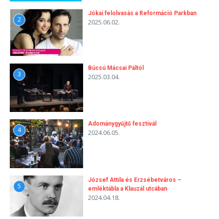
Jókai felolvasás a Reformáció Parkban
2
2025.06.02.
Búcsú Mácsai Páltól
3
2025.03.04.
Adománygyűjtő fesztivál
4
2024.06.05.
József Attila és Erzsébetváros –
5
emléktábla a Klauzál utcában
2024.04.18.