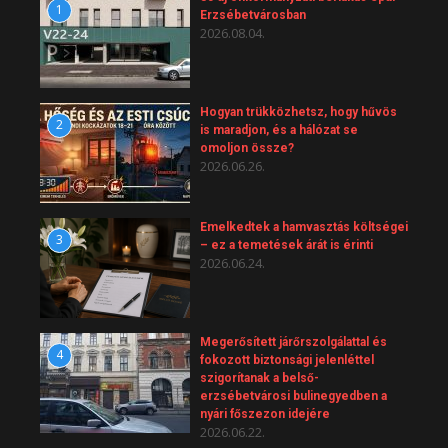
1
Erzsébetvárosban
2026.08.04.
Hogyan trükközhetsz, hogy hűvös
2
is maradjon, és a hálózat se
omoljon össze?
2026.06.26.
Emelkedtek a hamvasztás költségei
3
– ez a temetések árát is érinti
2026.06.24.
Megerősített járőrszolgálattal és
4
fokozott biztonsági jelenléttel
szigorítanak a belső-
erzsébetvárosi bulinegyedben a
nyári főszezon idejére
2026.06.22.