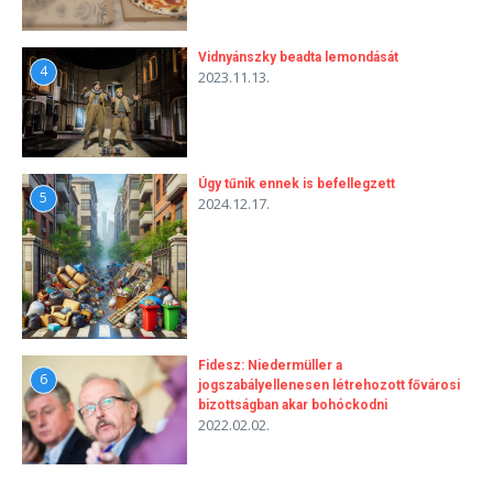
Vidnyánszky beadta lemondását
4
2023.11.13.
Úgy tűnik ennek is befellegzett
5
2024.12.17.
Fidesz: Niedermüller a
6
jogszabályellenesen létrehozott fővárosi
bizottságban akar bohóckodni
2022.02.02.