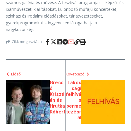
számos galéria és művész. A fesztivál programjait – képző- és
iparművészeti kiállításokat, különböző műfajú koncerteket,
színházi és irodalmi előadásokat, tárlatvezetéseket,
gyerekprogramokat – ingyenesen látogathatja a
nagyközönség.
Cikk megosztása
Előző
Következő
Grecs
Lakos
ó
sági
Kriszti
felhívá
án és
s
Hrutka
perme
Róbert
tezésr
ől