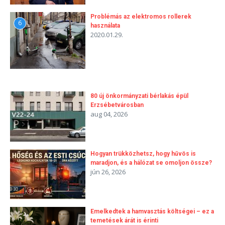
Problémás az elektromos rollerek
6
használata
2020.01.29.
80 új önkormányzati bérlakás épül
Erzsébetvárosban
aug 04, 2026
Hogyan trükközhetsz, hogy hűvös is
maradjon, és a hálózat se omoljon össze?
jún 26, 2026
Emelkedtek a hamvasztás költségei – ez a
temetések árát is érinti