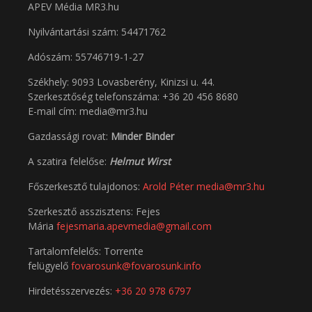
APEV Média MR3.hu
Nyilvántartási szám: 54471762
Adószám:
55746719-1-27
Székhely: 9093 Lovasberény, Kinizsi u. 44.
Szerkesztőség telefonszáma: +36 20 456 8680
E-mail cím: media@mr3.hu
Gazdassági rovat:
Minder Binder
A szatira felelőse:
Helmut Wirst
Főszerkesztő tulajdonos:
Arold Péter
media@mr3.hu
Szerkesztő asszisztens: Fejes
Mária
fejesmaria.apevmedia@gmail.com
Tartalomfelelős: Torrente
felügyelő
fovarosunk@fovarosunk.info
Hirdetésszervezés:
+36 20 978 6797