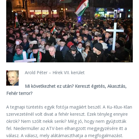
Arold Péter – Hírek VII. kerület
Mi következhet ez után? Kereszt égetés, Akasztás,
Fehér terror?
A tegnapi tüntetés egyik fotója magáért beszél. A Ku-Klux-Klan
szervezeténél volt divat a fehér kereszt. Ezek tényleg ennyire
ökrök? Nem szólt nekik senki? Még jó, hogy nem gyújtották
fel. Niedermüller az ATV-ben elhangzott megjegyzésére itt a
válasz. A válasz, mely alátámaszthatja a megfogalmazást.