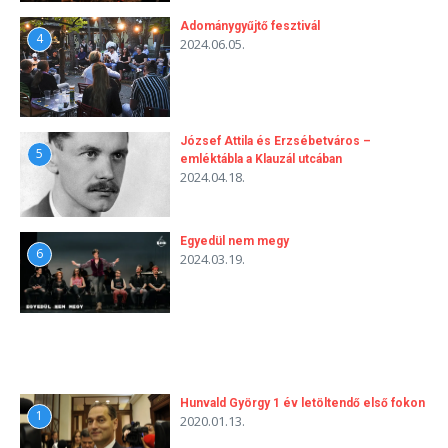
Adománygyűjtő fesztivál
4
2024.06.05.
József Attila és Erzsébetváros –
5
emléktábla a Klauzál utcában
2024.04.18.
Egyedül nem megy
6
2024.03.19.
Hunvald György 1 év letöltendő első fokon
1
2020.01.13.