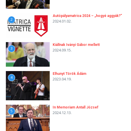
Autópályamatrica 2024 – „hogyé aggyák?”
2
2024.01.02.
Kiállnak Iványi Gábor mellett
3
2024.09.15.
Elhunyt Török Ádám
4
2023.04.19.
In Memoriam Antall József
5
2024.12.13.