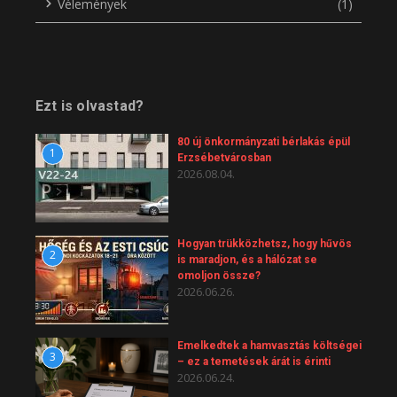
Vélemények
(1)
Ezt is olvastad?
80 új önkormányzati bérlakás épül
1
Erzsébetvárosban
2026.08.04.
Hogyan trükközhetsz, hogy hűvös
2
is maradjon, és a hálózat se
omoljon össze?
2026.06.26.
Emelkedtek a hamvasztás költségei
3
– ez a temetések árát is érinti
2026.06.24.