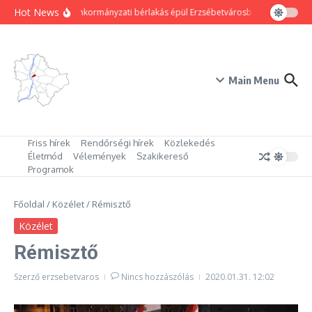
Ugrás a tartalomhoz
Hot News
80 új önkormányzati bérlakás épül Erzsébetvárosban
Hogyan trü
Main Menu
Friss hírek
Rendőrségi hírek
Közlekedés
Életmód
Vélemények
Szakikereső
Programok
Főoldal
/
Közélet
/
Rémisztő
Közélet
Rémisztő
Szerző
erzsebetvaros
Nincs hozzászólás
2020.01.31.
12:02