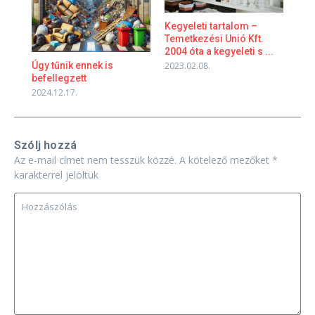
Kegyeleti tartalom –
Temetkezési Unió Kft.
2004 óta a kegyeleti s ...
2023.02.08.
Úgy tűnik ennek is
befellegzett
2024.12.17.
Szólj hozzá
Az e-mail címet nem tesszük közzé.
A kötelező mezőket
*
karakterrel jelöltük