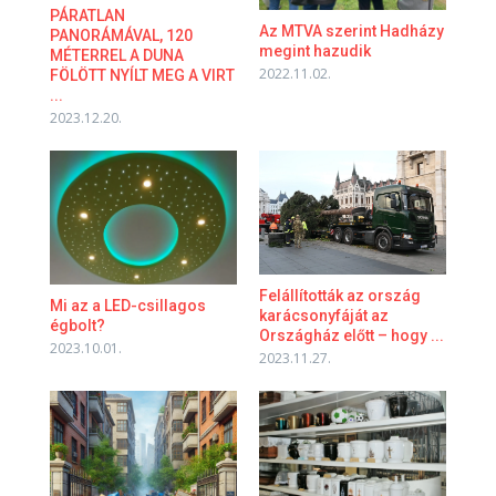
PÁRATLAN
Az MTVA szerint Hadházy
PANORÁMÁVAL, 120
megint hazudik
MÉTERREL A DUNA
2022.11.02.
FÖLÖTT NYÍLT MEG A VIRT
...
2023.12.20.
Felállították az ország
Mi az a LED-csillagos
karácsonyfáját az
égbolt?
Országház előtt – hogy ...
2023.10.01.
2023.11.27.