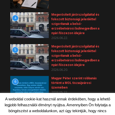
Megerősített járőrszolgálattal és
4
fokozott biztonsági jelenléttel
szigorítanak a belső-
erzsébetvárosi bulinegyedben a
nyári főszezon idejére
2026.06.22.
Megerősített járőrszolgálattal és
5
fokozott biztonsági jelenléttel
szigorítanak a belső-
erzsébetvárosi bulinegyedben a
nyári főszezon idejére
2026.06.20.
Magyar Péter szerint robbanás
6
történt a MOL tiszaújvárosi
üzemében
2026.05.22.
A weboldal cookie-kat használ annak érdekében, hogy a lehető
legjobb felhasználói élményt nyújtsa. Amennyiben Ön folytatja a
böngészést a weboldalunkon, azt úgy tekintjük, hogy nincs