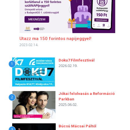
Utazz ma 150 forintos napijeggyel!
2023.02.14.
Doku7 Filmfesztivál
1
2026.02.19.
Jókai felolvasás a Reformáció
2
Parkban
2025.06.02.
Búcsú Mácsai Páltól
3