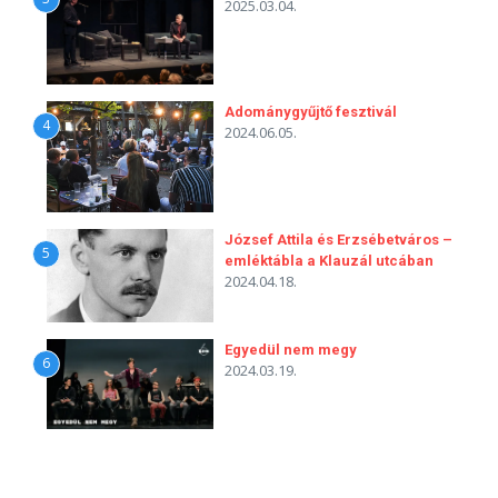
2025.03.04.
Adománygyűjtő fesztivál
4
2024.06.05.
József Attila és Erzsébetváros –
5
emléktábla a Klauzál utcában
2024.04.18.
Egyedül nem megy
6
2024.03.19.