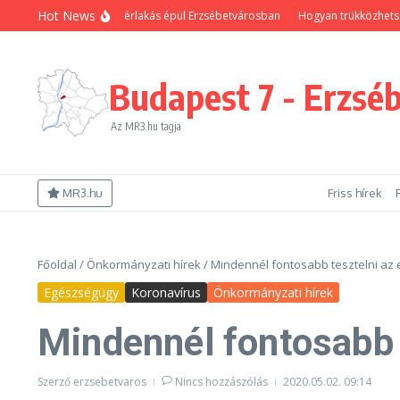
Ugrás a tartalomhoz
Hot News
 új önkormányzati bérlakás épül Erzsébetvárosban
Hogyan trükközhetsz, hog
Budapest 7 - Erzsé
Az MR3.hu tagja
MR3.hu
Friss hírek
Főoldal
/
Önkormányzati hírek
/
Mindennél fontosabb tesztelni az
Egészségügy
Koronavírus
Önkormányzati hírek
Mindennél fontosabb 
Szerző
erzsebetvaros
Nincs hozzászólás
2020.05.02.
09:14