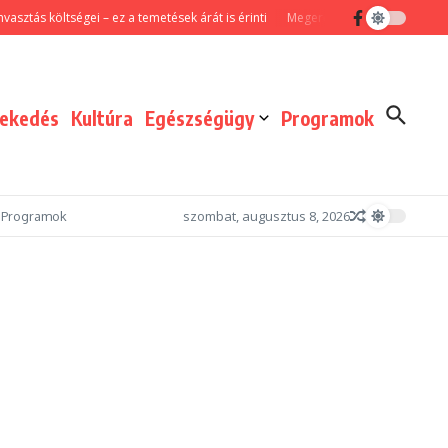
s költségei – ez a temetések árát is érinti
Megerősített járőrszolgálattal és
lekedés
Kultúra
Egészségügy
Programok
szombat, augusztus 8, 2026
Programok