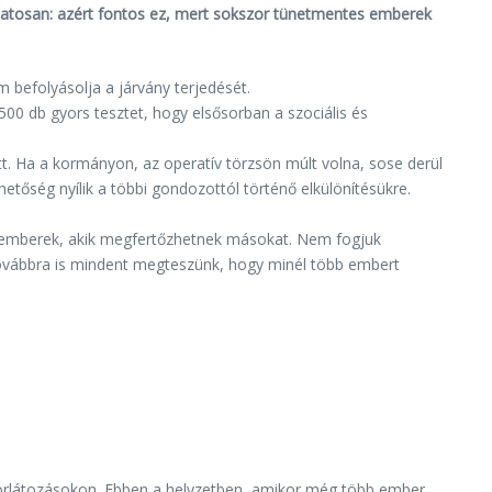
matosan: azért fontos ez, mert sokszor tünetmentes emberek
m befolyásolja a járvány terjedését.
500 db gyors tesztet, hogy elsősorban a szociális és
t. Ha a kormányon, az operatív törzsön múlt volna, sose derül
hetőség nyílik a többi gondozottól történő elkülönítésükre.
en emberek, akik megfertőzhetnek másokat. Nem fogjuk
 Továbbra is mindent megteszünk, hogy minél több embert
a korlátozásokon. Ebben a helyzetben, amikor még több ember