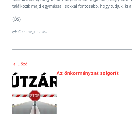
találkozik majd egymással, sokkal fontosabb, hogy tudjuk, ki az
(ÖS)
Cikk megosztása
Előző
Az önkormányzat szigorít