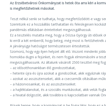
Az Erzsébetvárosi Önkormányzat is hetek óta arra kéri a kor
is megfertőzhetnek másokat.
Teszt nélkül senki se tudhatja, hogy megfertőződött-e vagy sem
Szerintünk ez a hozzáállás tarthatatlan és feleslegesen kockáz
pandémiás ellátásban érintetteket megvizsgálhassuk.
Ez a tesztelés mutatta meg, hogy a Dózsa György úti idősek ot
ki erről a két emberről, hogy beteg, még most is fertőzhetnék a
A járványügyi hatóságot természetesen értesítettük.
Szomorú, hogy egy ilyen helyzet állt elő. Viszont mindenki j
homokba dugni a fejünket, és nem fogjuk elmismásolni a teszt
megvizsgálhassunk. Az általunk vásárolt 2500 teszttel meg fogj
– az idősotthonainkban élő gondozottakat,
– hetente újra és újra azokat a gondozókat, akik vigyáznak ráj
– azokat az asszisztenseket, akik a csecsemők oltásában műk
– a háziorvosainkat, és az asszisztenseiket.
– a hajléktalanokat, és a szociális munkásokat, akik velük fogl
– a hivatal dolgozóit, akik továbbra is kapcsolatban vannak Ön
Bízunk benne, hogy a kormányzat is be fogja látni, hogy ez a 