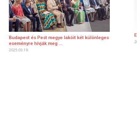
E
Budapest és Pest megye lakóit két különleges
2
eseményre hívják meg ...
2025.03.19.