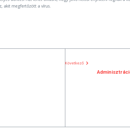
, akit megfertőzött a vírus.
Következő
Adminisztrác