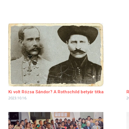
Ki volt Rózsa Sándor? A Rothschild betyár titka
R
2023.10.16.
2