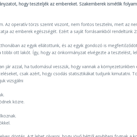
mányzatot, hogy teszteljék az embereket. Szakemberek ismétlik folya
. Az operatív törzs szerint viszont, nem fontos tesztelni, mert az ne
tatja az emberek egészségét. Ezért a saját forrásainkból rendeltünk 2
thonában az egyik ellátottunk, és az egyik gondozó is megfertőződöt
 többi ott lakót. Így, hogy az önkormányzat elvégezte a tesztelést, le
obban jár azzal, ha tudomásul vesszük, hogy vannak a környezetünkb
eléseket, csak azért, hogy csodás statisztikákat tudjunk kimutatni.
uk vizsgálni
uk.
ödnek közre.
alkoznak.
ökkel.
helyes döntés. Azt lehet olvasni, hogy jövő héttől enyhíteni fognak 