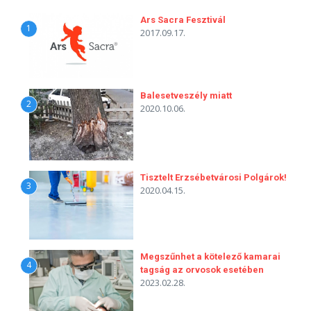
Ars Sacra Fesztivál
1
2017.09.17.
Balesetveszély miatt
2
2020.10.06.
Tisztelt Erzsébetvárosi Polgárok!
3
2020.04.15.
Megszűnhet a kötelező kamarai
4
tagság az orvosok esetében
2023.02.28.