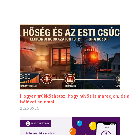
Hogyan trükközhetsz, hogy hűvös is maradjon, és a
hálózat se omol ...
2026.06.26.