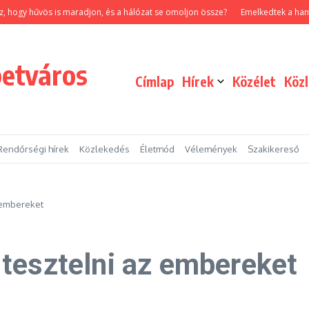
y hűvös is maradjon, és a hálózat se omoljon össze?
Emelkedtek a hamvasztá
betváros
Címlap
Hírek
Közélet
Köz
Rendőrségi hírek
Közlekedés
Életmód
Vélemények
Szakikereső
 embereket
tesztelni az embereket