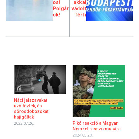
osi
akkal
Polgár
vádolt
ok!
férfi
Náci jelszavakat
üvöltöztek, és
sörösdobozokat
hajigáltak
Pikó reakció a Magyar
2022.07.26.
Nemzet rasszizmusára
2024.05.20.