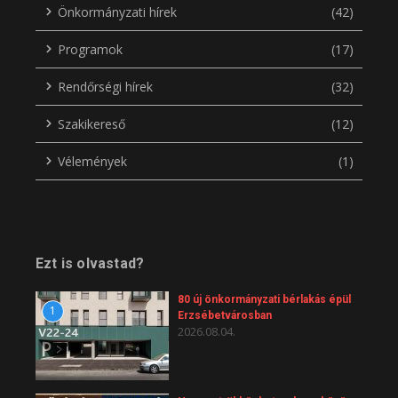
Önkormányzati hírek
(42)
Programok
(17)
Rendőrségi hírek
(32)
Szakikereső
(12)
Vélemények
(1)
Ezt is olvastad?
80 új önkormányzati bérlakás épül
1
Erzsébetvárosban
2026.08.04.