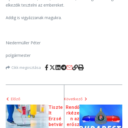
elkezdik tesztelni az embereket.
Addig is vigyázzanak magukra.
Niedermüller Péter
polgármester
Cikk megosztása
Előző
Következő
Tiszte
Rendő
lt
rkéze
Erzsé
n az
betvár
erősz