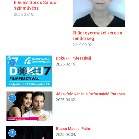
Elhunyt Sörös Sándor
színművész
2026.05.19.
Eltűnt gyermeket keres a
rendőrség
2019.09.02.
Doku7 Filmfesztivál
1
2026.02.19.
Jókai felolvasás a Reformáció Parkban
2
2025.06.02.
Búcsú Mácsai Páltól
3
2025.03.04.