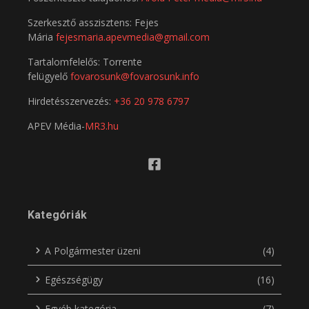
Szerkesztő asszisztens: Fejes
Mária
fejesmaria.apevmedia@gmail.com
Tartalomfelelős: Torrente
felügyelő
fovarosunk@fovarosunk.info
Hirdetésszervezés:
+36 20 978 6797
APEV Média-
MR3.hu
Kategóriák
A Polgármester üzeni
(4)
Egészségügy
(16)
Egyéb kategória
(7)