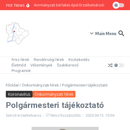
Ugrás a tartalomhoz
Hot News
80 új önkormányzati bérlakás épül Erzsébetvárosban
Hogyan tr
Main Menu
Friss hírek
Rendőrségi hírek
Közlekedés
Életmód
Vélemények
Szakikereső
Programok
Főoldal
/
Önkormányzati hírek
/
Polgármesteri tájékoztató
Koronavírus
Önkormányzati hírek
Polgármesteri tájékoztató
Szerző
erzsebetvaros
Nincs hozzászólás
2020.04.15.
10:56