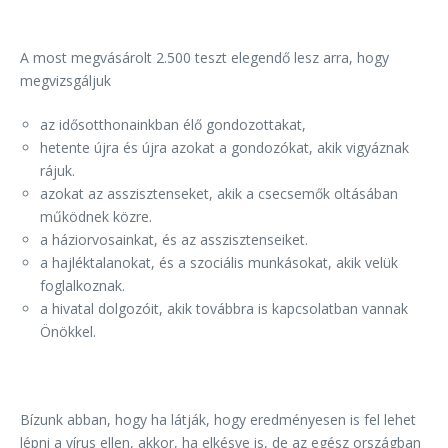
A most megvásárolt 2.500 teszt elegendő lesz arra, hogy
megvizsgáljuk
az idősotthonainkban élő gondozottakat,
hetente újra és újra azokat a gondozókat, akik vigyáznak
rájuk.
azokat az asszisztenseket, akik a csecsemők oltásában
működnek közre.
a háziorvosainkat, és az asszisztenseiket.
a hajléktalanokat, és a szociális munkásokat, akik velük
foglalkoznak.
a hivatal dolgozóit, akik továbbra is kapcsolatban vannak
Önökkel.
Bízunk abban, hogy ha látják, hogy eredményesen is fel lehet
lépni a vírus ellen, akkor, ha elkésve is, de az egész országban