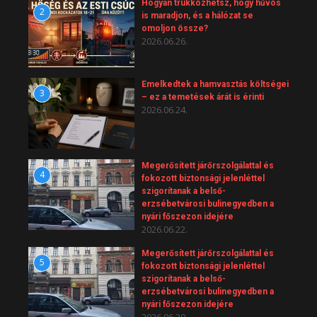
Hogyan trükközhetsz, hogy hűvös
2
is maradjon, és a hálózat se
omoljon össze?
2026.06.26.
Emelkedtek a hamvasztás költségei
3
– ez a temetések árát is érinti
2026.06.24.
Megerősített járőrszolgálattal és
4
fokozott biztonsági jelenléttel
szigorítanak a belső-
erzsébetvárosi bulinegyedben a
nyári főszezon idejére
2026.06.22.
Megerősített járőrszolgálattal és
5
fokozott biztonsági jelenléttel
szigorítanak a belső-
erzsébetvárosi bulinegyedben a
nyári főszezon idejére
2026.06.20.