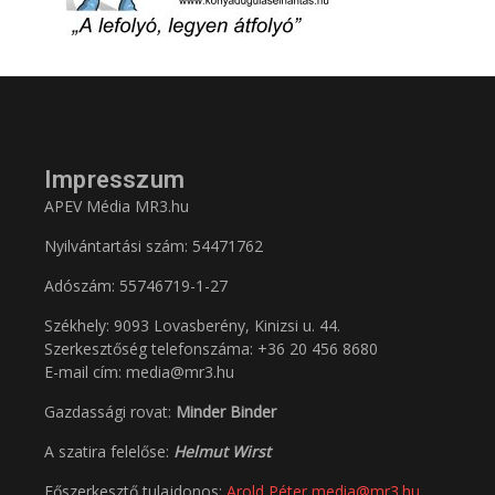
Impresszum
APEV Média MR3.hu
Nyilvántartási szám: 54471762
Adószám:
55746719-1-27
Székhely: 9093 Lovasberény, Kinizsi u. 44.
Szerkesztőség telefonszáma: +36 20 456 8680
E-mail cím: media@mr3.hu
Gazdassági rovat:
Minder Binder
A szatira felelőse:
Helmut Wirst
Főszerkesztő tulajdonos:
Arold Péter
media@mr3.hu