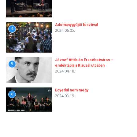
Adománygyűjtő fesztivál
4
2024.06.05.
József Attila és Erzsébetváros –
5
emléktábla a Klauzál utcában
2024.04.18.
Egyedül nem megy
6
2024.03.19.