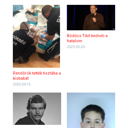
Bödőcs Tibit kedveli a
hatalom
2023.03.20.
Rendőrök tették tisztába a
kisbabát
2020.04.15.