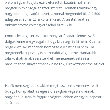
biztonságban tudjuk, ezért elkezdtük kutatni, hol lehet
megfelelő minőségű tesztet szerezni. Miután találtunk egy
nagyobb adag eladó tesztet, azonnal megrendeltük. A 2.500
adag teszt április 20-a körül érkezik. A tesztek árát az
önkormányzat költségvetéséből fizetjük ki.
Fontos leszögezni, ez a kormányzat feladata lenne. Az ő
dolguk lenne megvizsgálni, hogy ki beteg, és ki nem. Kideríteni,
hogy ki az, aki magában hordozza a vírust és ki nem. Ha
megtennék, a járvány is hamarabb véget érne. Hamarabb
találkozhatnának szeretteikkel, mehetnének sétálni a
napsütésben. Kinyithatnának a boltok, újrakezdődhetne az élet.
Ha ők nem segítenek, akkor megtesszük mi. Amennyi tesztet
ők egy hónap alatt az egész országban végeztek, annak
nagyjából a 10%-át fogjuk elvégezni ebben az egy budapesti
kerületben.