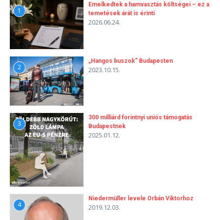
Emelkedtek a hamvasztás költségei – ez a
1
temetések árát is érinti
2026.06.24.
„Hangos buszok” Budapesten
2
2023.10.15.
300 milliárd forintnyi uniós támogatás
3
Budapestnek
2025.01.12.
Niedermüller levele Orbán Viktorhoz
4
2019.12.03.