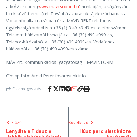
a MÁV-csoport (
www.mavcsoport.hu
) honlapján, a vágányzári
hírek között érhető el. Továbbá az utasok tájékozódhatnak a
Vonatinfó alkalmazásban és a MÁVDIREKT telefonos
ügyfélszolgálatánál is a +36 (1) 3 49 49 49-es telefonszámon.
Telekom-hálózatból hívhatják a +36 (30) 499 4999-es,
Telenor-hálózatból a +36 (20) 499 4999-es, Vodafone-
hálózatból a +36 (70) 499 4999-es számot.
MÁV Zrt. Kommunikációs Igazgatóság – MÁVINFORM
Címlap fotó: Arold Péter fovarosunk.info
Cikk megosztása
Előző
Következő
Lenyúlta a Fidesz a
Húsz perc alatt kézre