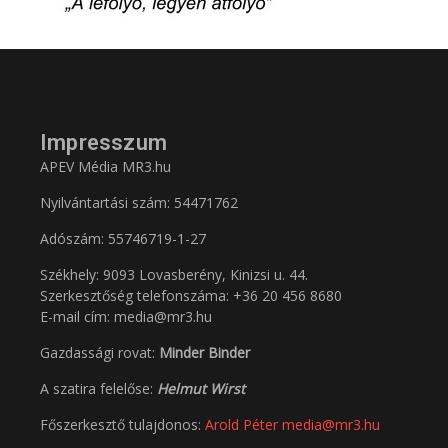
Impresszum
APEV Média MR3.hu
Nyilvántartási szám: 54471762
Adószám:
55746719-1-27
Székhely: 9093 Lovasberény, Kinizsi u. 44.
Szerkesztőség telefonszáma: +36 20 456 8680
E-mail cím: media@mr3.hu
Gazdassági rovat:
Minder Binder
A szatira felelőse:
Helmut Wirst
Főszerkesztő tulajdonos:
Arold Péter
media@mr3.hu