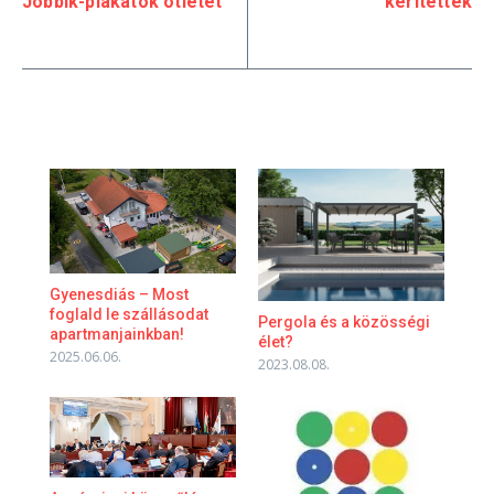
Jobbik-plakátok ötletét
kerítették
Gyenesdiás – Most
foglald le szállásodat
Pergola és a közösségi
apartmanjainkban!
élet?
2025.06.06.
2023.08.08.