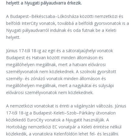
helyett a Nyugati pályaudvarra érkezik.
A Budapest–Békéscsaba–Lőkösháza közötti nemzetközi és
belföldi InterCity vonatok, továbbá a belföldi gyorsvonatok is a
Nyugati pályaudvarról indulnak és oda futnak be a Keleti
helyett.
Június 17-től 18-ig az egri és a sátoraljaújhelyi vonatok
Budapest és Hatvan között minden állomáson és
megállóhelyen megállnak, mert a hatvani elővárosi
személyvonatok nem közlekednek. A szolnoki gyorsított
személy- és zónázó vonatok minden állomáson és
megállóhelyen megállnak, mert a nagykátai és sülysápi
elővárosi személyvonatok nem közlekednek.
A nemzetközi vonatokat is érinti a vágányzári változás. Június
17-től 18-ig a Budapest-Keleti–Szob–Párkány útvonalon
közlekedő EuroCity vonatok a Nyugatit használják. A
Hortobágy nemzetközi EC vonatpár a Keleti érintése nélkül
közlekedik, a vonatokra Kelenföldön lehet fel- és leszállni.