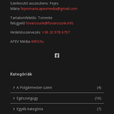
Szerkesztő asszisztens: Fejes
Mária
fejesmaria.apevmedia@gmail.com
Tartalomfelelős: Torrente
felügyelő
fovarosunk@fovarosunk.info
Hirdetésszervezés:
+36 20 978 6797
APEV Média-
MR3.hu
Kategóriák
A Polgármester üzeni
(4)
Egészségügy
(16)
Egyéb kategória
(7)