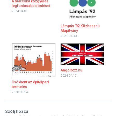
A márciusi közgyűlés
legfontosabb döntései
2024.04.01.
Lámpás ’92 Közhasznú
Alapítvány
2021.01.30.
Angolozz.hu
2024.04.17.
Csökkent az építőipari
termelés
2020.05.14.
Szólj hozzá