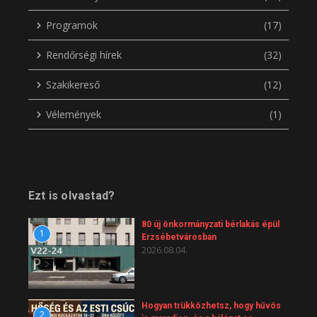
Programok
(17)
Rendőrségi hírek
(32)
Szakikereső
(12)
Vélemények
(1)
Ezt is olvastad?
80 új önkormányzati bérlakás épül
1
Erzsébetvárosban
2026.08.04.
Hogyan trükközhetsz, hogy hűvös
2