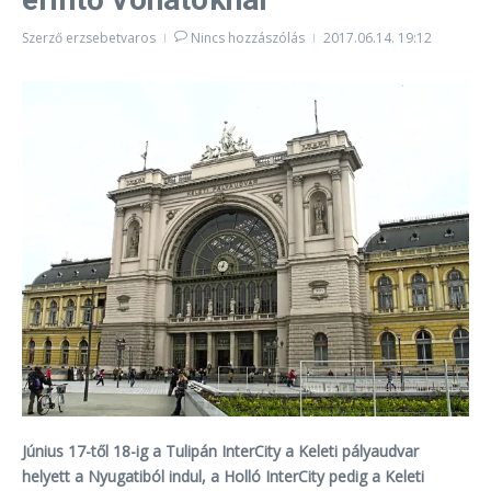
Szerző
erzsebetvaros
Nincs hozzászólás
2017.06.14.
19:12
Június 17-től 18-ig a Tulipán InterCity a Keleti pályaudvar
helyett a Nyugatiból indul, a Holló InterCity pedig a Keleti