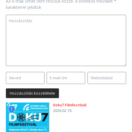
Az e-mail címet nem tesszük közzé.
A kötelező mezőket
*
karakterrel jelöltük
Doku7 Filmfesztivál
1
2026.02.19.