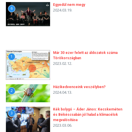
Egyedül nem megy
6
2024.03.19.
Már 30 ezer felett az áldozatok száma
1
Törökországban
2023.02.12.
Házikedvenceink veszélyben?
2
2024.04.13.
Kék bolygó – Áder János: Kecskeméten
3
és Békéscsabán jól halad a klímacélok
megvalósítása
2023.03.06.