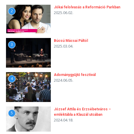
Jókai felolvasás a Reformáció Parkban
2
2025.06.02.
Búcsú Mácsai Páltól
3
2025.03.04.
Adománygyűjtő fesztivál
4
2024.06.05.
József Attila és Erzsébetváros –
5
emléktábla a Klauzál utcában
2024.04.18.