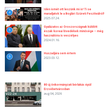
Idén ismét ott leszünk mi is! Ti se
4
maradjatok le a Boglári Szüreti Fesztiválról!
2025.07.24.
Gyalázatos az Oroszországnak küldött
5
észak-koreai lövedékek minősége – még
használóira is veszélyes
2024.01.16.
Huszadjára sem értem
6
2023.03.12.
80 új önkormányzati bérlakás épül
Erzsébetvárosban
aug 04, 2026