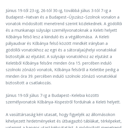
Június 19-től 23-ig, 26-tól 30-ig, továbbá július 3-tól 7-ig a
Budapest–Hatvan és a Budapest–Újszász–Szolnok vonalon a
vonatok módosított menetrend szerint közlekednek. A gödöllői
és a munkanapi sülysápi személyvonatoknak a Keleti helyett
Kőbánya felső lesz a kiinduló és a végállomása. A Keleti
pályaudvar és Kőbánya felső között mindkét irányban a
gödöllői vonatokhoz az egri és a sátoraljaújhelyi vonatokkal
biztosítják az eljutást. A sülysápi vonatokhoz az eljutást a
Keletiből Kőbánya felsőre minden óra 15. percében induló
szolnoki zónázó vonatok, Kőbánya felsőről a Keletibe pedig a
minden óra 39. percében induló szolnoki zónázó vonatokkal
biztosított a csatlakozás.
Június 19-től július 7-ig a Budapest–Kelebia közötti
személyvonatok Kőbánya-Kispestről fordulnak a Keleti helyett.
A vasúttársaság kéri utasait, hogy figyeljék az állomásokon
kihelyezett hirdetményeket és útbaigazító táblákat, térképeket,
valamint a hangos utastájékoztatást. A módosított menetrend