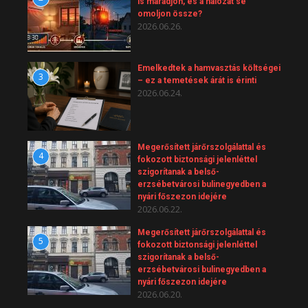
is maradjon, és a hálózat se
omoljon össze?
2026.06.26.
Emelkedtek a hamvasztás költségei
3
– ez a temetések árát is érinti
2026.06.24.
Megerősített járőrszolgálattal és
4
fokozott biztonsági jelenléttel
szigorítanak a belső-
erzsébetvárosi bulinegyedben a
nyári főszezon idejére
2026.06.22.
Megerősített járőrszolgálattal és
5
fokozott biztonsági jelenléttel
szigorítanak a belső-
erzsébetvárosi bulinegyedben a
nyári főszezon idejére
2026.06.20.