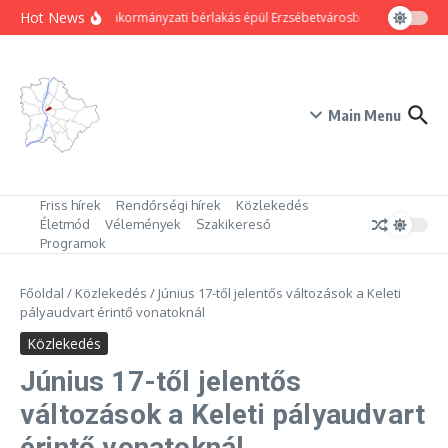
Ugrás a tartalomhoz
Hot News
80 új önkormányzati bérlakás épül Erzsébetvárosban
Hogyan trü
Main Menu
Friss hírek
Rendőrségi hírek
Közlekedés
Életmód
Vélemények
Szakikereső
Programok
Főoldal
/
Közlekedés
/
Június 17-től jelentős változások a Keleti
pályaudvart érintő vonatoknál
Közlekedés
Június 17-től jelentős
változások a Keleti pályaudvart
érintő vonatoknál