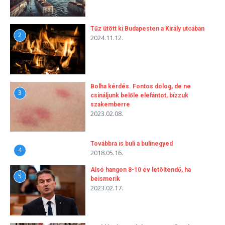
Tűz ütött ki Budapesten a Király utcában
2
2024.11.12.
Bolha kérdés. Fontos dolog, de ne
3
csináljunk belőle elefántot, bízzuk
szakemberre
2023.02.08.
Továbbra is buli a bulinegyed
4
2018.05.16.
Alsó hangon 8-10 év letöltendő, ha
5
beismerik
2023.02.17.