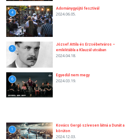
Adománygyűjtő fesztivál
4
2024.06.05.
József Attila és Erzsébetváros –
5
emléktábla a Klauzál utcában
2024.04.18.
Egyedül nem megy
6
2024.03.19.
Kovács Gergő szívesen látná a Dunát a
1
körúton
2024.12.03.