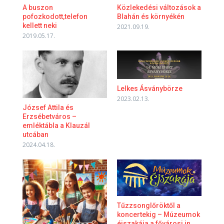
A buszon
Közlekedési változások a
pofozkodott,telefon
Blahán és környékén
kellett neki
2021.09.19.
2019.05.17.
Lelkes Ásványbörze
2023.02.13.
József Attila és
Erzsébetváros –
emléktábla a Klauzál
utcában
2024.04.18.
Tűzzsonglőröktől a
koncertekig – Múzeumok
éjszakája a fővárosi in ...