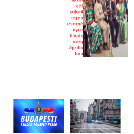
két
különl
eges
esemé
nyre
hívják
meg
április
ban