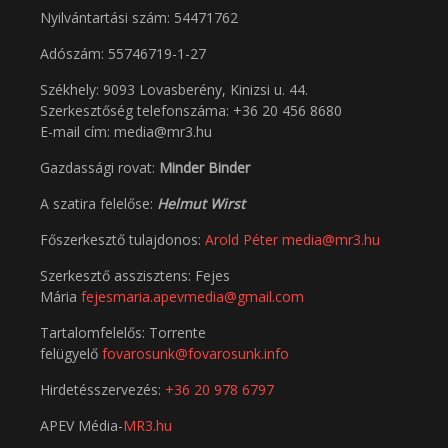
Nyilvántartási szám: 54471762
Adószám:
55746719-1-27
Székhely: 9093 Lovasberény, Kinizsi u. 44.
Szerkesztőség telefonszáma: +36 20 456 8680
E-mail cím: media@mr3.hu
Gazdassági rovat:
Minder Binder
A szatira felelőse:
Helmut Wirst
Főszerkesztő tulajdonos:
Arold Péter
media@mr3.hu
Szerkesztő asszisztens: Fejes
Mária
fejesmaria.apevmedia@gmail.com
Tartalomfelelős: Torrente
felügyelő
fovarosunk@fovarosunk.info
Hirdetésszervezés:
+36 20 978 6797
APEV Média-
MR3.hu