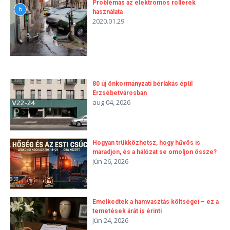
Problémás az elektromos rollerek
6
használata
2020.01.29.
80 új önkormányzati bérlakás épül
Erzsébetvárosban
aug 04, 2026
Hogyan trükközhetsz, hogy hűvös is
maradjon, és a hálózat se omoljon össze?
jún 26, 2026
Emelkedtek a hamvasztás költségei – ez a
temetések árát is érinti
jún 24, 2026