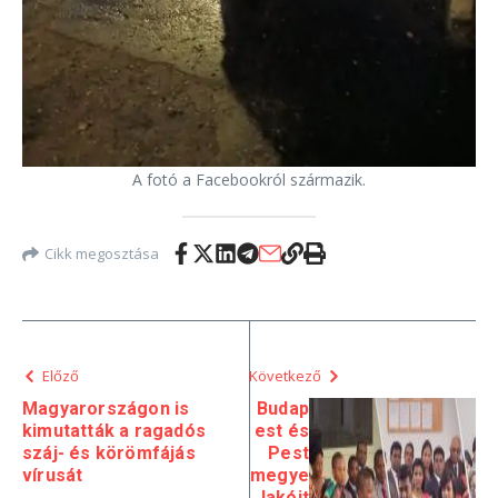
A fotó a Facebookról származik.
Cikk megosztása
Előző
Következő
Magyarországon is
Budap
kimutatták a ragadós
est és
száj- és körömfájás
Pest
vírusát
megye
lakóit