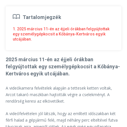
Tartalomjegzék
1. 2025 március 11-én az éjjeli órákban felgyújtottak
egy személygépkocsit a Kőbánya-Kertváros egyik
utcájában.
2025 március 11-én az éjjeli órákban
felgyújtottak egy személygépkocsit a Kőbánya-
Kertváros egyik utcájában.
A videókamera felvételek alapján a tettesek ketten voltak,
Arcot takaró maszkban hajtották végre a cselekményt. A
rendőrség keresi az elkövetőket.
A videófelvételen jól látszik, hogy az említett időszakban két
férfi halad a gépjármű felé, majd néhány perc elteltével futva
távoznak arra, amerről jöttek. Az egyik még egy pillanatra