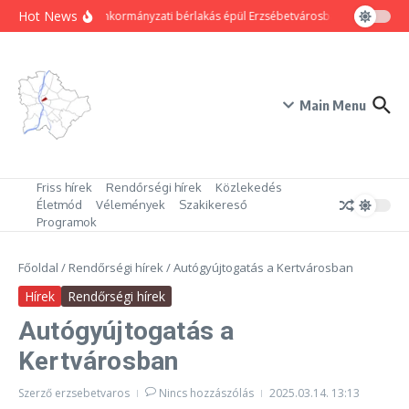
Ugrás a tartalomhoz
Hot News
80 új önkormányzati bérlakás épül Erzsébetvárosban
Hogyan trü
Main Menu
Friss hírek
Rendőrségi hírek
Közlekedés
Életmód
Vélemények
Szakikereső
Programok
Főoldal
/
Rendőrségi hírek
/
Autógyújtogatás a Kertvárosban
Hírek
Rendőrségi hírek
Autógyújtogatás a
Kertvárosban
Szerző
erzsebetvaros
Nincs hozzászólás
2025.03.14.
13:13