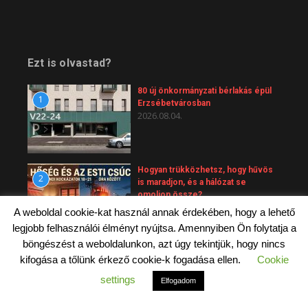
Ezt is olvastad?
80 új önkormányzati bérlakás épül
1
Erzsébetvárosban
2026.08.04.
Hogyan trükközhetsz, hogy hűvös
2
is maradjon, és a hálózat se
omoljon össze?
2026.06.26.
A weboldal cookie-kat használ annak érdekében, hogy a lehető
legjobb felhasználói élményt nyújtsa. Amennyiben Ön folytatja a
böngészést a weboldalunkon, azt úgy tekintjük, hogy nincs
Emelkedtek a hamvasztás költségei
3
kifogása a tőlünk érkező cookie-k fogadása ellen.
Cookie
– ez a temetések árát is érinti
2026.06.24.
settings
Elfogadom