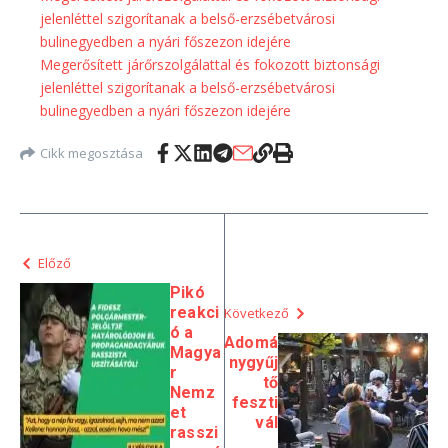
jelenléttel szigorítanak a belső-erzsébetvárosi
bulinegyedben a nyári főszezon idejére
Megerősített járőrszolgálattal és fokozott biztonsági
jelenléttel szigorítanak a belső-erzsébetvárosi
bulinegyedben a nyári főszezon idejére
Cikk megosztása
Előző
Pikó
reakci
Következő
ó a
Adomá
Magya
nygyűj
r
tő
Nemz
feszti
et
vál
rasszi