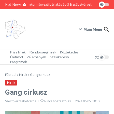
Ugrás a tartalomhoz
Hot News
80 új önkormányzati bérlakás épül Erzsébetvárosban
Hogyan tr
Main Menu
Friss hírek
Rendőrségi hírek
Közlekedés
Életmód
Vélemények
Szakikereső
Programok
Főoldal
/
Hírek
/
Gang cirkusz
Hírek
Gang cirkusz
Szerző
erzsebetvaros
Nincs hozzászólás
2024.06.05.
18:52