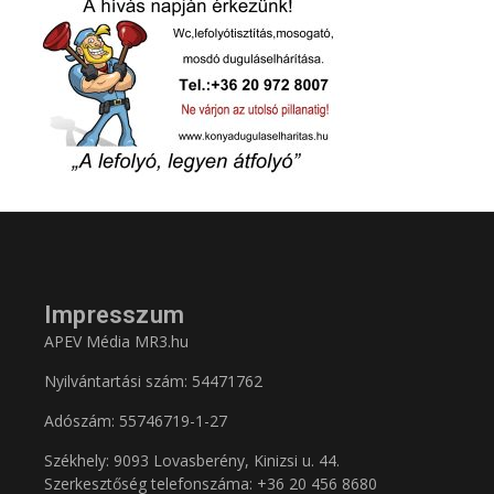
Impresszum
APEV Média MR3.hu
Nyilvántartási szám: 54471762
Adószám:
55746719-1-27
Székhely: 9093 Lovasberény, Kinizsi u. 44.
Szerkesztőség telefonszáma: +36 20 456 8680