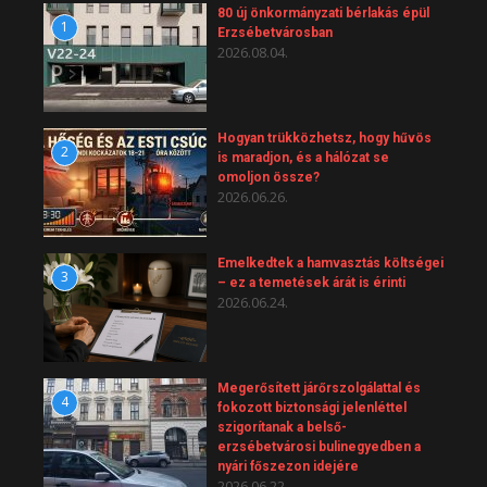
80 új önkormányzati bérlakás épül
1
Erzsébetvárosban
2026.08.04.
Hogyan trükközhetsz, hogy hűvös
2
is maradjon, és a hálózat se
omoljon össze?
2026.06.26.
Emelkedtek a hamvasztás költségei
3
– ez a temetések árát is érinti
2026.06.24.
Megerősített járőrszolgálattal és
4
fokozott biztonsági jelenléttel
szigorítanak a belső-
erzsébetvárosi bulinegyedben a
nyári főszezon idejére
2026.06.22.