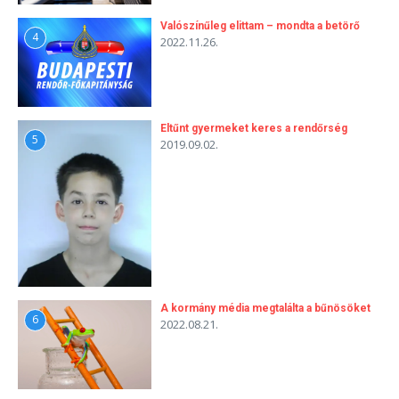
Valószínűleg elittam – mondta a betörő
4
2022.11.26.
Eltűnt gyermeket keres a rendőrség
5
2019.09.02.
A kormány média megtalálta a bűnösöket
6
2022.08.21.