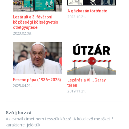
A gázkazán története
2023.10.21.
Lezárult a 3. fővárosi
közösségi költségvetés
ötletgyűjtése
2023.02.08.
Ferenc pápa (1936–2025)​
Lezárás a VII., Garay
téren
2025.04.21.
2019.11.21.
Szólj hozzá
Az e-mail címet nem tesszük közzé.
A kötelező mezőket
*
karakterrel jelöltük