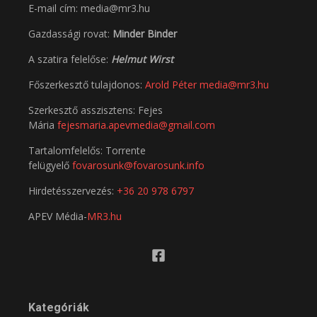
E-mail cím: media@mr3.hu
Gazdassági rovat:
Minder Binder
A szatira felelőse:
Helmut Wirst
Főszerkesztő tulajdonos:
Arold Péter
media@mr3.hu
Szerkesztő asszisztens: Fejes
Mária
fejesmaria.apevmedia@gmail.com
Tartalomfelelős: Torrente
felügyelő
fovarosunk@fovarosunk.info
Hirdetésszervezés:
+36 20 978 6797
APEV Média-
MR3.hu
Kategóriák