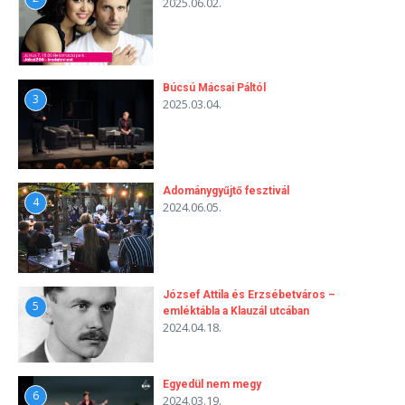
2025.06.02.
Búcsú Mácsai Páltól
3
2025.03.04.
Adománygyűjtő fesztivál
4
2024.06.05.
József Attila és Erzsébetváros –
5
emléktábla a Klauzál utcában
2024.04.18.
Egyedül nem megy
6
2024.03.19.