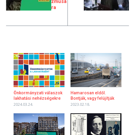
zmusá
ra
Hamarosan eldől.
Önkormányzati válaszok
Bontják, vagy felújítják
lakhatási nehézségekre
2023.02.18.
2024.03.24.