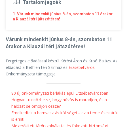
Tartalomjegzék
1. Várunk mindenkit június 8-án, szombaton 11 órakor
a Klauzál téri játszótéren!
Várunk mindenkit június 8-án, szombaton 11
órakor a Klauzál téri játszótéren!
Fergeteges előadással készül Kőrösi Áron és Kroó Balázs. Az
előadást a Bethlen téri Színház és
Erzsébetváros
Önkormányzata támogatja.
80 új önkormányzati bérlakás épül Erzsébetvárosban
Hogyan trükközhetsz, hogy hűvös is maradjon, és a
hálózat se omoljon össze?
Emelkedtek a hamvasztás költségei – ez a temetések árát
is érinti
Megerősített járőrszolgálattal és fokozott biztonsági