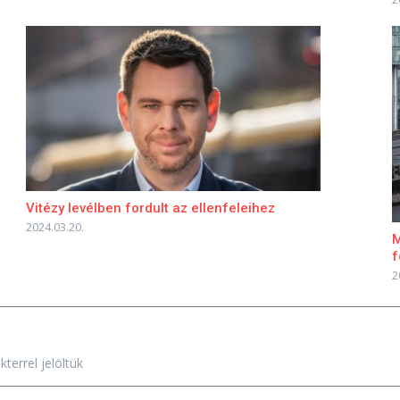
Vitézy levélben fordult az ellenfeleihez
2024.03.20.
M
f
2
terrel jelöltük