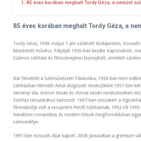
1. 85 éves korában meghalt Tordy Géza, a nemzet sz
85 éves korában meghalt Tordy Géza, a ne
Tordy Géza, 1938. május 1-jén született Budapesten, Kossuth-
kitüntetett művész. Pályáját 1956-ban kezdte Kaposvárott, ma
Számos színházi és filmszerepben bizonyított, emellett szinkr
Bár felvették a Színművészeti Főiskolára, 1956-ban nem indítot
színházban Németh Antal dolgozott rendezőként.1957-ben két é
Versényi Ida, Komor István és Horvai István rendezéseiben dol
Színház társulatához tartozott. 1967-ben visszatért a Vígszính
főrendezője volt a veszprémi Petőfi Színháznak. 1992-től 199
Karaktere romantikus és modern hősök megformálásban egyaránt 
szenvedélye.
1991-ben Kossuth-díjat kapott. 2008 júniusában a grémium vál