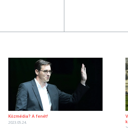
Közmédia? A fenét!
V
k
2023.05.24.
2