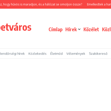
hűvös is maradjon, és a hálózat se omoljon össze?
Emelkedtek a hamvasztás k
betváros
Címlap
Hírek
Közélet
Köz
Rendőrségi hírek
Közlekedés
Életmód
Vélemények
Szakikereső