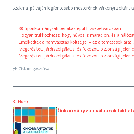
Szakmai pályáján legfontosabb mesterének Várkonyi Zoltánt tar
80 új önkormányzati bérlakás épül Erzsébetvárosban
Hogyan trükközhetsz, hogy hűvös is maradjon, és a hálóza
Emelkedtek a hamvasztás költségei – ez a temetések árát is
Megerősített járőrszolgálattal és fokozott biztonsági jelenl
Megerősített járőrszolgálattal és fokozott biztonsági jelenl
Cikk megosztása
Előző
Önkormányzati válaszok lakhat