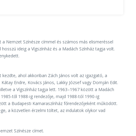
mint a Nemzet Színésze címmel és számos más elismeréssel
hosszú ideig a Vígszínház és a Madách Színház tagja volt.
enykedett.
t kezdte, ahol akkoriban Zách János volt az igazgató, a
t Kátay Endre, Kovács János, Lakky József vagy Domján Edit.
lletve a Vígszínház tagja lett. 1963–1967 között a Madách
. 1985-től 1988-ig rendezője, majd 1988-tól 1990-ig
között a Budapesti Kamaraszínház főrendezőjeként működött.
, a közvetlen érzelmi töltet, az indulatok olykor vad
Nemzet Színésze címet.