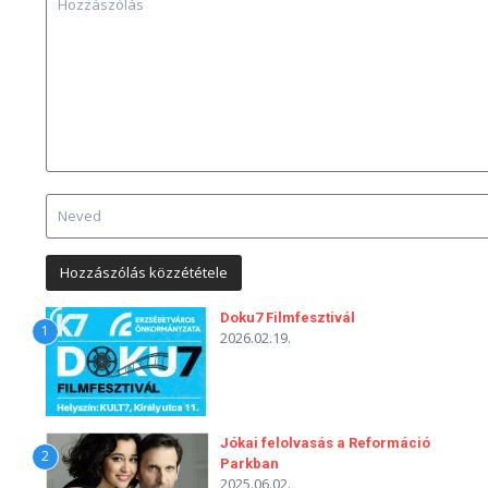
Doku7 Filmfesztivál
1
2026.02.19.
Jókai felolvasás a Reformáció
2
Parkban
2025.06.02.