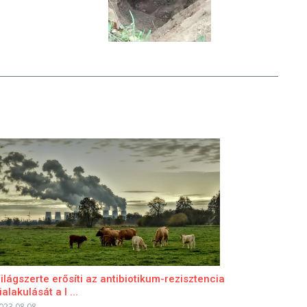
ilágszerte erősíti az antibiotikum-rezisztencia
ialakulását a l ...
023.08.08.