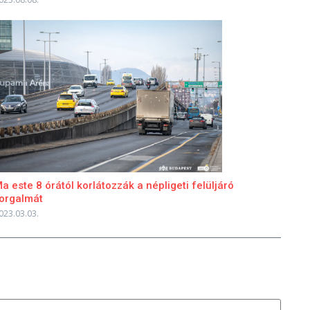
a este 8 órától korlátozzák a népligeti felüljáró
orgalmát
023.03.03.