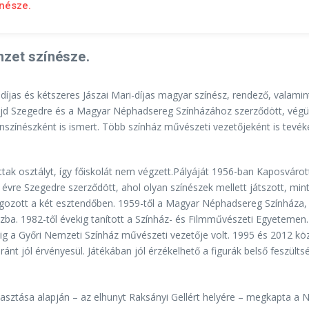
ínésze.
mzet színésze.
díjas és kétszeres Jászai Mari-díjas magyar színész, rendező, vala
jd Szegedre és a Magyar Néphadsereg Színházához szerződött, végül 
onszínészként is ismert. Több színház művészeti vezetőjeként is tevék
tak osztályt, így főiskolát nem végzett.Pályáját 1956-ban Kaposvárot
vre Szegedre szerződött, ahol olyan színészek mellett játszott, min
gozott a két esztendőben. 1959-től a Magyar Néphadsereg Színháza, i
ázba. 1982-től évekig tanított a Színház- és Filmművészeti Egyetemen
5-ig a Győri Nemzeti Színház művészeti vezetője volt. 1995 és 2012 
jól érvényesül. Játékában jól érzékelhető a figurák belső feszültsége
asztása alapján – az elhunyt Raksányi Gellért helyére – megkapta a 