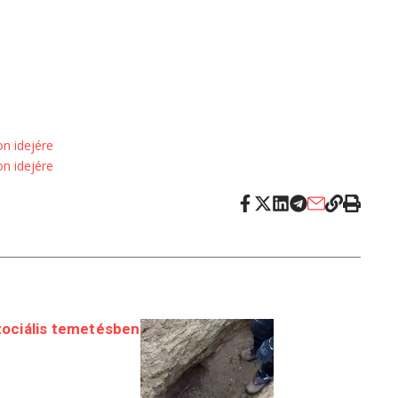
on idejére
on idejére
ociális temetésben