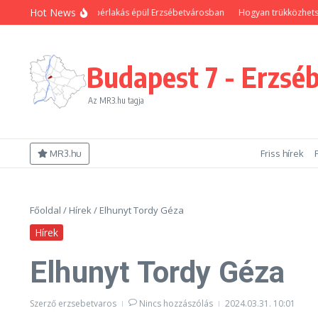
Ugrás a tartalomhoz
Hot News
 önkormányzati bérlakás épül Erzsébetvárosban
Hogyan trükközhetsz, hogy 
Budapest 7 - Erzsé
Az MR3.hu tagja
MR3.hu
Friss hírek
Főoldal
/
Hírek
/
Elhunyt Tordy Géza
Hírek
Elhunyt Tordy Géza
Szerző
erzsebetvaros
Nincs hozzászólás
2024.03.31.
10:01