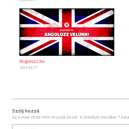
Angolozz.hu
2024.04.17.
Szólj hozzá
Az e-mail címet nem tesszük közzé.
A kötelező mezőket
*
karak