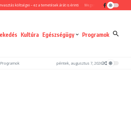
öltségei – ez a temetések árát is érinti
Megerősített járőrszolgálattal és fo
lekedés
Kultúra
Egészségügy
Programok
péntek, augusztus 7, 2026
Programok