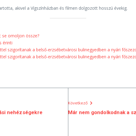
totta, akivel a Vígszínházban és filmen dolgozott hosszú évekig.
t se omoljon össze?
 érinti
éttel szigorítanak a belső-erzsébetvárosi bulinegyedben a nyári főszez
éttel szigorítanak a belső-erzsébetvárosi bulinegyedben a nyári főszez
Következő
ási nehézségekre
Már nem gondolkodnak a sz