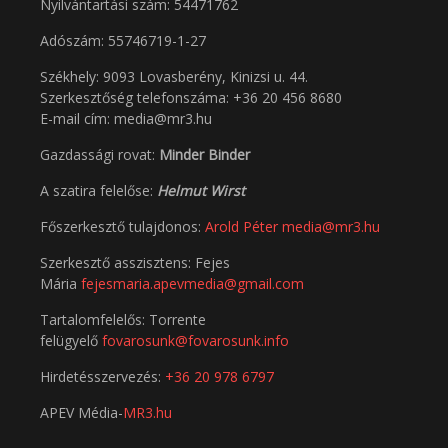
Nyilvántartási szám: 54471762
Adószám:
55746719-1-27
Székhely: 9093 Lovasberény, Kinizsi u. 44.
Szerkesztőség telefonszáma: +36 20 456 8680
E-mail cím: media@mr3.hu
Gazdassági rovat:
Minder Binder
A szatira felelőse:
Helmut Wirst
Főszerkesztő tulajdonos:
Arold Péter
media@mr3.hu
Szerkesztő asszisztens: Fejes
Mária
fejesmaria.apevmedia@gmail.com
Tartalomfelelős: Torrente
felügyelő
fovarosunk@fovarosunk.info
Hirdetésszervezés:
+36 20 978 6797
APEV Média-
MR3.hu