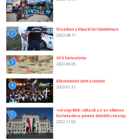
Őrizetben a Klauzál téri bántalmazó
2
2023.08.11.
SOS kártevőirtás
3
2023.06.05.
Ellentüntetőt ütött a tüntető
4
2020.01.31.
<strong>BKK: változik a 2-es villamos
5
közlekedése péntek délelőtt</strong>
2022.11.02.