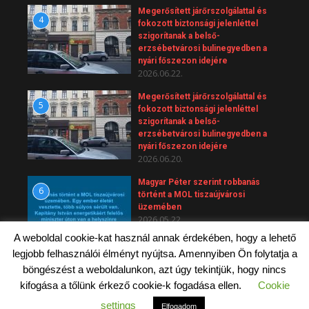
Megerősített járőrszolgálattal és
4
fokozott biztonsági jelenléttel
szigorítanak a belső-
erzsébetvárosi bulinegyedben a
nyári főszezon idejére
2026.06.22.
Megerősített járőrszolgálattal és
5
fokozott biztonsági jelenléttel
szigorítanak a belső-
erzsébetvárosi bulinegyedben a
nyári főszezon idejére
2026.06.20.
Magyar Péter szerint robbanás
6
történt a MOL tiszaújvárosi
üzemében
2026.05.22.
A weboldal cookie-kat használ annak érdekében, hogy a lehető
legjobb felhasználói élményt nyújtsa. Amennyiben Ön folytatja a
böngészést a weboldalunkon, azt úgy tekintjük, hogy nincs
kifogása a tőlünk érkező cookie-k fogadása ellen.
Cookie
Copyright © 2026 Budapest 7 - Erzsébetváros
settings
Elfogadom