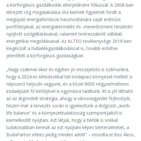
a körforgásos gazdálkodás elterjedésére fókuszál. A 2008-ban
létrejött cég megalakulása óta kiemelt figyelmet fordít a
megújuló energiaforrások hasznosítására saját erőművi
portfóliójával, az energiatermelés és -menedzsment területén
nyújtott szolgáltatásaival, valamint testreszabott vállalati
energetikai megoldásaival. Az ALTEO tevékenysége 2019-ben
kiegészült a hulladékgazdálkodással is, tovább erősítve
jelenlétét a körforgásos gazdaságban.
„Nagy szakmai siker és egyben jó visszajelzés is számunkra,
hogy a 2024-es kihívásokkal teli irodapiaci környezet mellett is
népszerű helyszín vagyunk, és a közel 8000 négyzetméteres
irodaépület fő bérlőjével is egymásra találtunk. Itt is jól látható
az az átgondolt stratégia, ahogy a városnegyedet fejlesztjük,
hiszen már a tervezés során is igyekeztünk a dolgozói „work-
life balance” és a környezettudatosság szempontjaiból is
kiemelkedőt nyújtani. Azt látjuk, hogy a bérlők is sokkal
tudatosabban keresik az ezt nyújtani képes bérterületeket, a
BudaParton ehhez pedig minden adott” – mondta el Kiss Ákos,