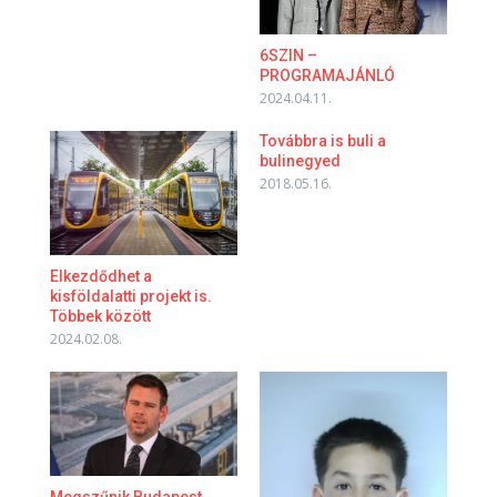
6SZIN –
PROGRAMAJÁNLÓ
2024.04.11.
Továbbra is buli a
bulinegyed
2018.05.16.
Elkezdődhet a
kisföldalatti projekt is.
Többek között
2024.02.08.