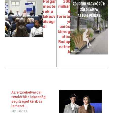
Polgár
300
meste
milliár
rek a
d
lakásv
forintn
álságr
yi
ól
uniós
támog
atás
Budap
estne
k
Az erzsébetvárosi
rendőrök a lakosság
segítségét kérik az
ismeret ...
2018.02.13.