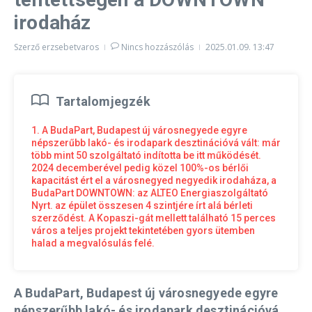
irodaház
Szerző
erzsebetvaros
Nincs hozzászólás
2025.01.09.
13:47
Tartalomjegzék
1. A BudaPart, Budapest új városnegyede egyre
népszerűbb lakó- és irodapark desztinációvá vált: már
több mint 50 szolgáltató indította be itt működését.
2024 decemberével pedig közel 100%-os bérlői
kapacitást ért el a városnegyed negyedik irodaháza, a
BudaPart DOWNTOWN: az ALTEO Energiaszolgáltató
Nyrt. az épület összesen 4 szintjére írt alá bérleti
szerződést. A Kopaszi-gát mellett található 15 perces
város a teljes projekt tekintetében gyors ütemben
halad a megvalósulás felé.
A BudaPart, Budapest új városnegyede egyre
népszerűbb lakó- és irodapark desztinációvá