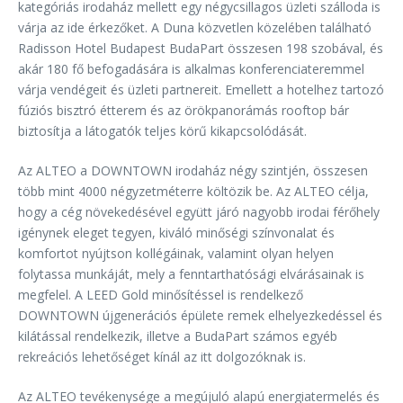
kategóriás irodaház mellett egy négycsillagos üzleti szálloda is
várja az ide érkezőket. A Duna közvetlen közelében található
Radisson Hotel Budapest BudaPart összesen 198 szobával, és
akár 180 fő befogadására is alkalmas konferenciateremmel
várja vendégeit és üzleti partnereit. Emellett a hotelhez tartozó
fúziós bisztró étterem és az örökpanorámás rooftop bár
biztosítja a látogatók teljes körű kikapcsolódását.
Az ALTEO a DOWNTOWN irodaház négy szintjén, összesen
több mint 4000 négyzetméterre költözik be. Az ALTEO célja,
hogy a cég növekedésével együtt járó nagyobb irodai férőhely
igénynek eleget tegyen, kiváló minőségi színvonalat és
komfortot nyújtson kollégáinak, valamint olyan helyen
folytassa munkáját, mely a fenntarthatósági elvárásainak is
megfelel. A LEED Gold minősítéssel is rendelkező
DOWNTOWN újgenerációs épülete remek elhelyezkedéssel és
kilátással rendelkezik, illetve a BudaPart számos egyéb
rekreációs lehetőséget kínál az itt dolgozóknak is.
Az ALTEO tevékenysége a megújuló alapú energiatermelés és