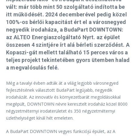
vált: már több mint 50 szolgáltató indította be
itt működését. 2024 decemberével pedig közel
100%-os bérlői kapacitást ért el a városnegyed
negyedik irodaháza, a BudaPart DOWNTOWN:
az ALTEO Energiaszolgáltató Nyrt. az épület
összesen 4 szintjére írt alá bérleti szerződést. A
Kopaszi-gát mellett található 15 perces város a
teljes projekt tekintetében gyors ütemben halad
a megvalósulás felé.
Még a tavalyi évben adták át a világ legjobb városnegyed
fejlesztésének választott BudaPart legújabb, negyedik
irodaházát. Az innovatív és környezetbarát megoldásokkal
megépült, DOWNTOWN névre keresztelt irodaház közel 8000
négyzetméternyi irodaterületet és 350 négyzetméternyi
üzlethelyiséget kínál hét emeleten.
A BudaPart DOWNTOWN vegyes funkciójú épület, az A