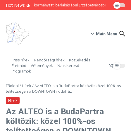
Ugrás a tartalomhoz
Hot News
80 új önkormányzati bérlakás épül Erzsébetvárosban
Hogyan trü
Main Menu
Friss hírek
Rendőrségi hírek
Közlekedés
Életmód
Vélemények
Szakikereső
Programok
Főoldal
/
Hírek
/
Az ALTEO is a BudaPartra költözik: közel 100%-os
telítettségen a DOWNTOWN irodaház
Hírek
Az ALTEO is a BudaPartra
költözik: közel 100%-os
telítettségen a DOWNTOWN