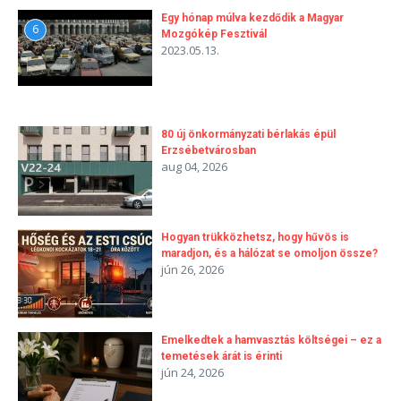
Egy hónap múlva kezdődik a Magyar
6
Mozgókép Fesztivál
2023.05.13.
80 új önkormányzati bérlakás épül
Erzsébetvárosban
aug 04, 2026
Hogyan trükközhetsz, hogy hűvös is
maradjon, és a hálózat se omoljon össze?
jún 26, 2026
Emelkedtek a hamvasztás költségei – ez a
temetések árát is érinti
jún 24, 2026