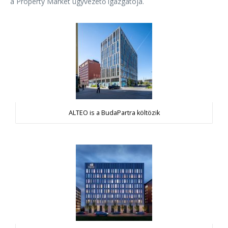
a Property Market ügyvezető igazgatója.
ALTEO is a BudaPartra költözik