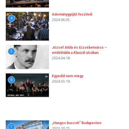
Adománygyűjtő fesztivál
4
2024.06.05.
József Attila és Erzsébetváros –
5
emléktábla a Klauzál utcában
2024.04.18.
Egyedül nem megy
6
2024.03.19.
„Hangos buszok” Budapesten
1
2023.10.15.