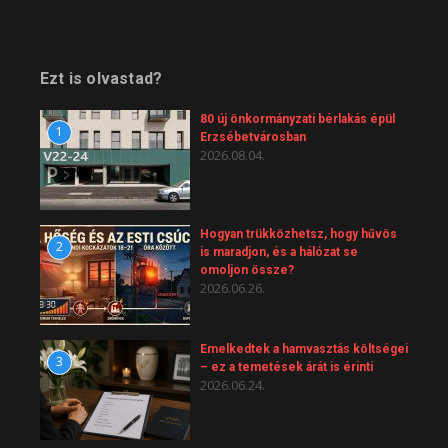
Ezt is olvastad?
80 új önkormányzati bérlakás épül
1
Erzsébetvárosban
2026.08.04.
Hogyan trükközhetsz, hogy hűvös
2
is maradjon, és a hálózat se
omoljon össze?
2026.06.26.
Emelkedtek a hamvasztás költségei
3
– ez a temetések árát is érinti
2026.06.24.