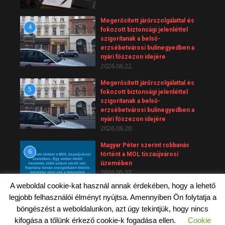
Megerősített járőrszolgálattal és
4
fokozott biztonsági jelenléttel
szigorítanak a belső-
erzsébetvárosi bulinegyedben a
nyári főszezon idejére
2026.06.22.
Megerősített járőrszolgálattal és
5
fokozott biztonsági jelenléttel
szigorítanak a belső-
erzsébetvárosi bulinegyedben a
nyári főszezon idejére
2026.06.20.
Magyar Péter szerint robbanás
6
történt a MOL tiszaújvárosi
üzemében
2026.05.22.
A weboldal cookie-kat használ annak érdekében, hogy a lehető
legjobb felhasználói élményt nyújtsa. Amennyiben Ön folytatja a
böngészést a weboldalunkon, azt úgy tekintjük, hogy nincs
kifogása a tőlünk érkező cookie-k fogadása ellen.
Cookie