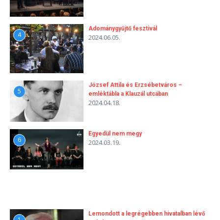
Adománygyűjtő fesztivál
4
2024.06.05.
József Attila és Erzsébetváros –
5
emléktábla a Klauzál utcában
2024.04.18.
Egyedül nem megy
6
2024.03.19.
Lemondott a legrégebben hivatalban lévő
1