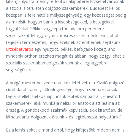
kihangsúlyozta mennyire fontos alappillérei Erzsébetvárosnak
a szociális területen dolgozó szakemberek. Budapest kellős
közepén is fellelhető a mélyszegénység, egy közösséget pedig
az minősít, hogyan bánik a kisebbségekkel, a betegekkel,
fogyatékkal élőkkel vagy épp társadalom peremére
szorultakkal. Mi egy olyan városrész szeretnénk lenni, ahol
teljesen természetes, hogy ezeknek az embernek segítsünk.
Erzsébetváros
egy nyugodt, békés, befogadó közeg, ahol
mindenki otthon érezheti magát és abban, hogy ez így lehet a
szociális szakmában dolgozók vannak a legnagyobb
segítségünkre.
A polgármester beszéde után kezdetét vette a Kiváló dolgozók
című darab, amely különlegessége, hogy a színházi társulat
tagjai mellett hétköznapi hősök léptek színpadra. „Elhivatott
szakemberek, akik munkája nélkül pillanatok alatt leállna az
ország. A gondoskodó szakmák képviselői, akik kitartóan, de
láthatatlanul dolgoznak értünk – és legtöbbször helyettünk.”
Ez a leírás sokat elmond arról, hogy kifejezőbb módon nem is