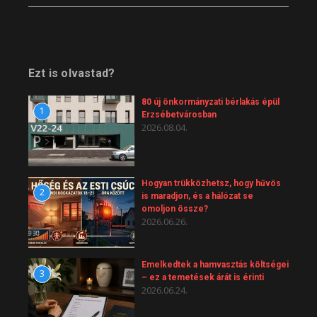
Ezt is olvastad?
80 új önkormányzati bérlakás épül
1
Erzsébetvárosban
2026.08.04.
Hogyan trükközhetsz, hogy hűvös
2
is maradjon, és a hálózat se
omoljon össze?
2026.06.26.
Emelkedtek a hamvasztás költségei
3
– ez a temetések árát is érinti
2026.06.24.