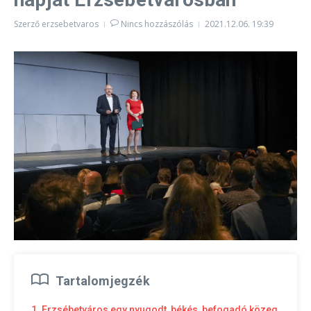
Szerző
erzsebetvaros
Nincs hozzászólás
2021.12.06.
19:39
Tartalomjegzék
1. Erzsébetváros egy nyugodt, békés, befogadó közeg,