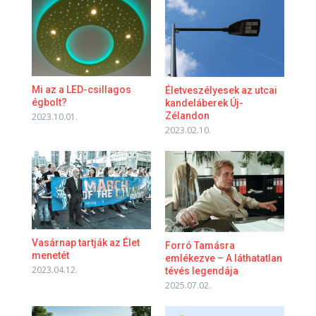
Mi az a LED-csillagos
Életveszélyesek az utcai
égbolt?
kandeláberek Új-
Zélandon
2023.10.01.
2023.02.10.
Vasárnap tartják az Élet
Forró Tamásra
menetét
emlékezve – A láthatatlan
2023.04.12.
tévés legendája
2025.07.02.