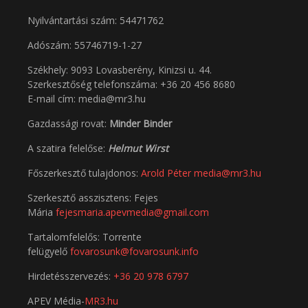
Nyilvántartási szám: 54471762
Adószám:
55746719-1-27
Székhely: 9093 Lovasberény, Kinizsi u. 44.
Szerkesztőség telefonszáma: +36 20 456 8680
E-mail cím: media@mr3.hu
Gazdassági rovat:
Minder Binder
A szatira felelőse:
Helmut Wirst
Főszerkesztő tulajdonos:
Arold Péter
media@mr3.hu
Szerkesztő asszisztens: Fejes
Mária
fejesmaria.apevmedia@gmail.com
Tartalomfelelős: Torrente
felügyelő
fovarosunk@fovarosunk.info
Hirdetésszervezés:
+36 20 978 6797
APEV Média-
MR3.hu