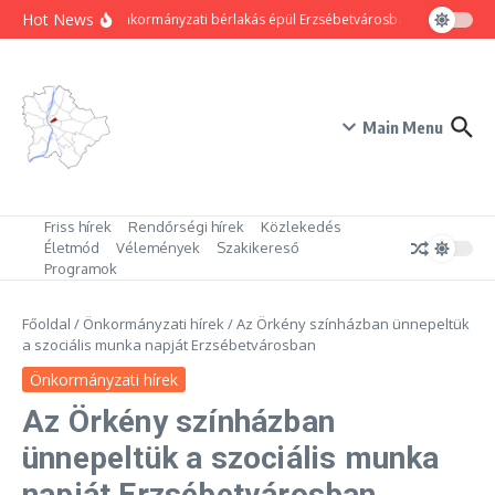
Ugrás a tartalomhoz
Hot News
80 új önkormányzati bérlakás épül Erzsébetvárosban
Hogyan trü
Main Menu
Friss hírek
Rendőrségi hírek
Közlekedés
Életmód
Vélemények
Szakikereső
Programok
Főoldal
/
Önkormányzati hírek
/
Az Örkény színházban ünnepeltük
a szociális munka napját Erzsébetvárosban
Önkormányzati hírek
Az Örkény színházban
ünnepeltük a szociális munka
napját Erzsébetvárosban