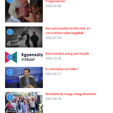
Polgármester
2023.03.06.
Náci jelszavakat üvöltöztek, és
2
sörösdobozokat hajigáltak
2022.07.26.
Nem minden arany, ami fénylik
3
2023.12.29.
Ez mennyire normális?
4
2023.02.11.
Miénkitta fal, avagy a Nagy Bummm!
5
2023.09.19.