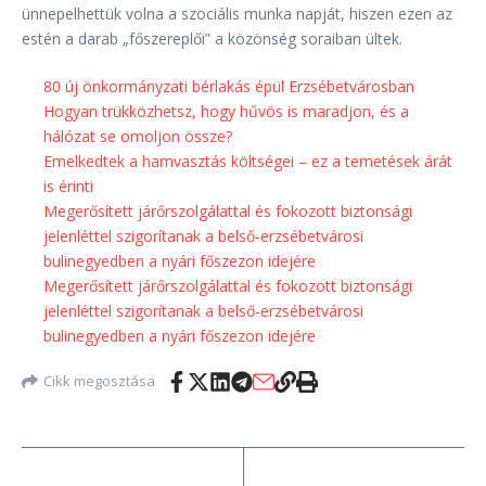
ünnepelhettük volna a szociális munka napját, hiszen ezen az
estén a darab „főszereplői” a közönség soraiban ültek.
80 új önkormányzati bérlakás épül Erzsébetvárosban
Hogyan trükközhetsz, hogy hűvös is maradjon, és a
hálózat se omoljon össze?
Emelkedtek a hamvasztás költségei – ez a temetések árát
is érinti
Megerősített járőrszolgálattal és fokozott biztonsági
jelenléttel szigorítanak a belső-erzsébetvárosi
bulinegyedben a nyári főszezon idejére
Megerősített járőrszolgálattal és fokozott biztonsági
jelenléttel szigorítanak a belső-erzsébetvárosi
bulinegyedben a nyári főszezon idejére
Cikk megosztása