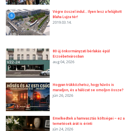
Végre ősszel indul… Ilyen lesz a felújított
6
Blaha Lujza tér!
2019.03.14.
80 új önkormányzati bérlakás épül
Erzsébetvárosban
aug 04, 2026
Hogyan trükközhetsz, hogy hűvös is
maradjon, és a hálózat se omoljon össze?
jún 26, 2026
Emelkedtek a hamvasztás költségei – ez a
temetések árát is érinti
jún 24, 2026